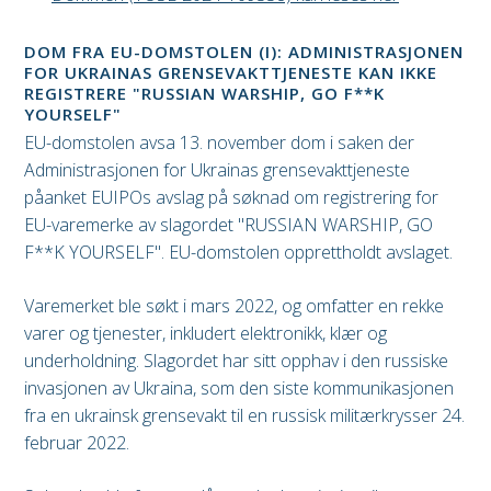
DOM FRA EU-DOMSTOLEN (I): ADMINISTRASJONEN
FOR UKRAINAS GRENSEVAKTTJENESTE KAN IKKE
REGISTRERE "RUSSIAN WARSHIP, GO F**K
YOURSELF"
EU-domstolen avsa 13. november dom i saken der
Administrasjonen for Ukrainas grensevakttjeneste
påanket EUIPOs avslag på søknad om registrering for
EU-varemerke av slagordet "RUSSIAN WARSHIP, GO
F**K YOURSELF". EU-domstolen opprettholdt avslaget.
Varemerket ble søkt i mars 2022, og omfatter en rekke
varer og tjenester, inkludert elektronikk, klær og
underholdning. Slagordet har sitt opphav i den russiske
invasjonen av Ukraina, som den siste kommunikasjonen
fra en ukrainsk grensevakt til en russisk militærkrysser 24.
februar 2022.