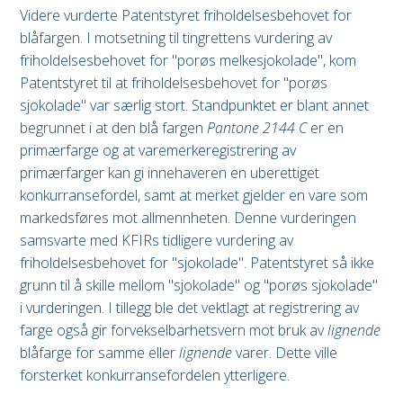
Videre vurderte Patentstyret friholdelsesbehovet for
blåfargen. I motsetning til tingrettens vurdering av
friholdelsesbehovet for "porøs melkesjokolade", kom
Patentstyret til at friholdelsesbehovet for "porøs
sjokolade" var særlig stort. Standpunktet er blant annet
begrunnet i at den blå fargen
Pantone 2144 C
er en
primærfarge og at varemerkeregistrering av
primærfarger kan gi innehaveren en uberettiget
konkurransefordel, samt at merket gjelder en vare som
markedsføres mot allmennheten. Denne vurderingen
samsvarte med KFIRs tidligere vurdering av
friholdelsesbehovet for "sjokolade". Patentstyret så ikke
grunn til å skille mellom "sjokolade" og "porøs sjokolade"
i vurderingen. I tillegg ble det vektlagt at registrering av
farge også gir forvekselbarhetsvern mot bruk av
lignende
blåfarge for samme eller
lignende
varer. Dette ville
forsterket konkurransefordelen ytterligere.