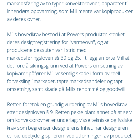
markedsføring av to typer konvektorovner, apparater til
innendørs oppvarming, som Mill mente var kopiprodukter
av deres ovner.
Mills hovedkrav bestod i at Powers produkter krenket
deres designregistrering for "varmeovn", og at
produktene dessuten var i strid med
markedsføringsloven §§ 30 og 25. I tillegg anførte Mill at
det forelå sikringsgrunn ved at Powers omsetning av
kopivarer påfører Mill vesentlig skade i form av reell
forveksling i markedet, tapte markedsandeler og tapt
omsetning, samt skade på Mills renommé og goodwill.
Retten foretok en grundig vurdering av Mills hovedkrav
etter designloven § 9. Retten pekte blant annet på at selv
om konvektorovner er underlagt visse tekniske og fysiske
krav som begrenser designerens frihet, har designeren
et ikke ubetydelig spillerom ved utformingen av produktet.