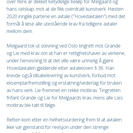
over flere år dekket betydelige beløp for Melgaard og
hans selskap, mot at de fikk overdratt kunstverk. Høsten
2020 inngikk partene en avtale ("Hovedavtalen") med det
formål å løse alle utestående krav fra tidligere avtaler
mellom dem.
Melgaard tok ut stevning ved Oslo tingrett mot Grande
og Lie med krav om at han er rettighetshaver av verkene,
under henvisning til at det ville være urimelig å gjøre
Hovedavtalen gjeldende etter avtaleloven § 36. Han
krevde også tilbakelevering av kunstverk, forbud mot
eksemplarfremstilling og erstatning/vederlag for bruken
av hans verk. Lie fremmet en rekke motkrav. Tingretten
frifant Grande og Lie for Melgaards krav, mens alle Lies
motkrav ble tatt til følge.
Retten kom etter en helhetsvurdering frem til at avtalen
ikke var gjenstand for revisjon under den strenge