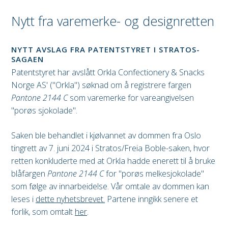
Nytt fra varemerke- og designretten
NYTT AVSLAG FRA PATENTSTYRET I STRATOS-
SAGAEN
Patentstyret har avslått Orkla Confectionery & Snacks
Norge AS' ("Orkla") søknad om å registrere fargen
Pantone 2144 C
som varemerke for vareangivelsen
"porøs sjokolade".
Saken ble behandlet i kjølvannet av dommen fra Oslo
tingrett av 7. juni 2024 i Stratos/Freia Boble-saken, hvor
retten konkluderte med at Orkla hadde enerett til å bruke
blåfargen
Pantone 2144 C
for "porøs melkesjokolade"
som følge av innarbeidelse. Vår omtale av dommen kan
leses i
dette nyhetsbrevet.
Partene inngikk senere et
forlik, som omtalt
her
.