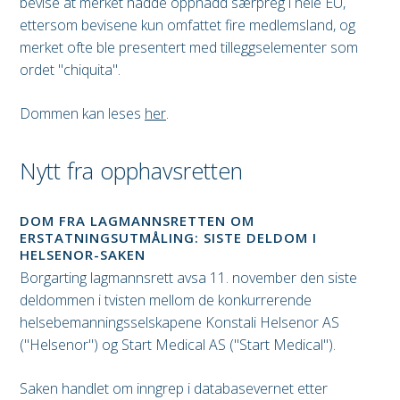
bevise at merket hadde oppnådd særpreg i hele EU,
ettersom bevisene kun omfattet fire medlemsland, og
merket ofte ble presentert med tilleggselementer som
ordet "chiquita".
Dommen kan leses
her
.
Nytt fra opphavsretten
DOM FRA LAGMANNSRETTEN OM
ERSTATNINGSUTMÅLING: SISTE DELDOM I
HELSENOR-SAKEN
Borgarting lagmannsrett avsa 11. november den siste
deldommen i tvisten mellom de konkurrerende
helsebemanningsselskapene Konstali Helsenor AS
("Helsenor") og Start Medical AS ("Start Medical").
Saken handlet om inngrep i databasevernet etter