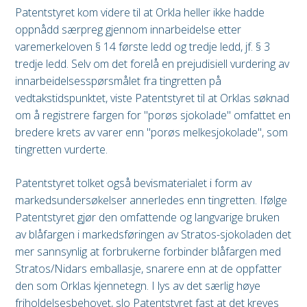
Patentstyret kom videre til at Orkla heller ikke hadde
oppnådd særpreg gjennom innarbeidelse etter
varemerkeloven § 14 første ledd og tredje ledd, jf. § 3
tredje ledd. Selv om det forelå en prejudisiell vurdering av
innarbeidelsesspørsmålet fra tingretten på
vedtakstidspunktet, viste Patentstyret til at Orklas søknad
om å registrere fargen for "porøs sjokolade" omfattet en
bredere krets av varer enn "porøs melkesjokolade", som
tingretten vurderte.
Patentstyret tolket også bevismaterialet i form av
markedsundersøkelser annerledes enn tingretten. Ifølge
Patentstyret gjør den omfattende og langvarige bruken
av blåfargen i markedsføringen av Stratos-sjokoladen det
mer sannsynlig at forbrukerne forbinder blåfargen med
Stratos/Nidars emballasje, snarere enn at de oppfatter
den som Orklas kjennetegn. I lys av det særlig høye
friholdelsesbehovet, slo Patentstyret fast at det kreves