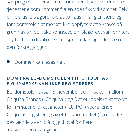
særpreg er at merket må kunne identifisere varene eller
tjenestene som kommer fra en spesifikk virksomhet. Selv
om politiske slagord ikke automatisk mangler særpreg,
fant domstolen at merket ikke oppfylte dette kravet på
grunn av sin politiske konnotasjon. Slagordet var for nært
knyttet til den konkrete situasjonen da slagordet ble uttalt
den første gangen.
Dommen kan leses
her
.
DOM FRA EU-DOMSTOLEN (II): CHIQUITAS
FIGURMERKE KAN IKKE REGISTRERES
EU-domstolen avsa 13. november dom i saken mellom
Chiquita Brands ("Chiquita") og Det europeiske kontoret
for immaterielle rettigheter ("EUIPO") vedrørende
Chiquitas registrering av et EU-varemerket (figurmerke)
bestående av en blå og gul oval for flere
matvaremerkekategorier.