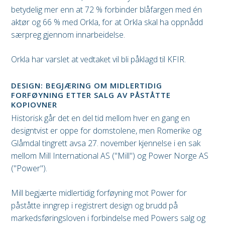
betydelig mer enn at 72 % forbinder blåfargen med én
aktør og 66 % med Orkla, for at Orkla skal ha oppnådd
særpreg gjennom innarbeidelse.
Orkla har varslet at vedtaket vil bli påklagd til KFIR.
DESIGN: BEGJÆRING OM MIDLERTIDIG
FORFØYNING ETTER SALG AV PÅSTÅTTE
KOPIOVNER
Historisk går det en del tid mellom hver en gang en
designtvist er oppe for domstolene, men Romerike og
Glåmdal tingrett avsa 27. november kjennelse i en sak
mellom Mill International AS ("Mill") og Power Norge AS
("Power").
Mill begjærte midlertidig forføyning mot Power for
påståtte inngrep i registrert design og brudd på
markedsføringsloven i forbindelse med Powers salg og