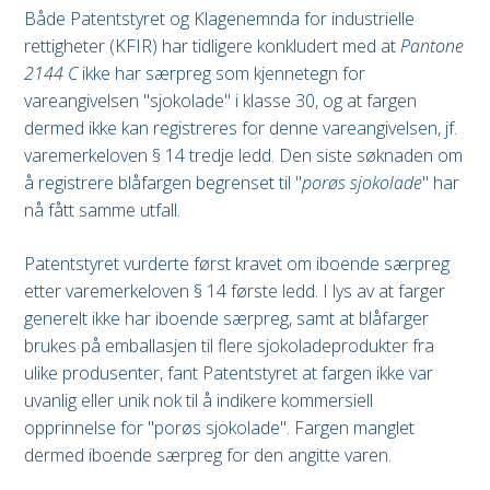
Både Patentstyret og Klagenemnda for industrielle
rettigheter (KFIR) har tidligere konkludert med at
Pantone
2144 C
ikke har særpreg som kjennetegn for
vareangivelsen "sjokolade" i klasse 30, og at fargen
dermed ikke kan registreres for denne vareangivelsen, jf.
varemerkeloven § 14 tredje ledd. Den siste søknaden om
å registrere blåfargen begrenset til "
porøs sjokolade
" har
nå fått samme utfall.
Patentstyret vurderte først kravet om iboende særpreg
etter varemerkeloven § 14 første ledd. I lys av at farger
generelt ikke har iboende særpreg, samt at blåfarger
brukes på emballasjen til flere sjokoladeprodukter fra
ulike produsenter, fant Patentstyret at fargen ikke var
uvanlig eller unik nok til å indikere kommersiell
opprinnelse for "porøs sjokolade". Fargen manglet
dermed iboende særpreg for den angitte varen.