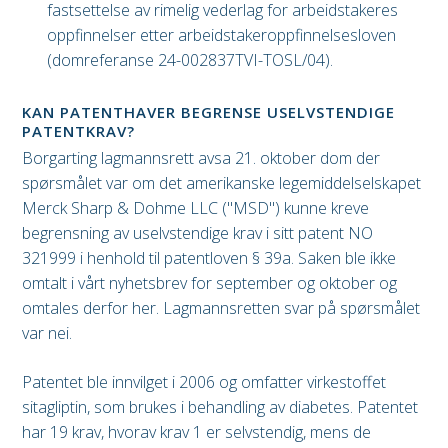
fastsettelse av rimelig vederlag for arbeidstakeres
oppfinnelser etter arbeidstakeroppfinnelsesloven
(domreferanse 24-002837TVI-TOSL/04).
KAN PATENTHAVER BEGRENSE USELVSTENDIGE
PATENTKRAV?
Borgarting lagmannsrett avsa 21. oktober dom der
spørsmålet var om det amerikanske legemiddelselskapet
Merck Sharp & Dohme LLC ("MSD") kunne kreve
begrensning av uselvstendige krav i sitt patent NO
321999 i henhold til patentloven § 39a. Saken ble ikke
omtalt i vårt nyhetsbrev for september og oktober og
omtales derfor her. Lagmannsretten svar på spørsmålet
var nei.
Patentet ble innvilget i 2006 og omfatter virkestoffet
sitagliptin, som brukes i behandling av diabetes. Patentet
har 19 krav, hvorav krav 1 er selvstendig, mens de