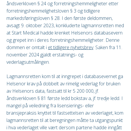
åndsverkloven § 24 og forretningshemmeligheter etter
forretningshemmelighetsloven § 3 og tidligere
markedsføringsloven § 28. I den første deldommen,
avsagt 9. oktober 2023, konkluderte lagmannsretten med
at Start Medical hadde krenket Helsenors databasevern
og grepet inn i deres forretningshemmeligheter. Denne
dommen er omtalt i
et tidligere nyhetsbrev
. Saken fra 11.
november 2024 gjaldt erstatnings- og
vederlagsutmålingen.
Lagmannsretten kom til at inngrepet i databasevernet ga
Helsenor krav på dobbelt av rimelig vederlag for bruken
av Helsenors data, fastsatt til kr 5 200 000, jf.
åndsverkloven § 81 første ledd bokstav a, jf. tredje ledd. I
mangel på veiledning fra lisensierings- eller
bransjepraksis knyttet til fastsettelsen av vederlaget, kom
lagmannsretten til at beregningen måtte ta utgangspunkt
i hva vederlaget ville vært dersom partene hadde inngått