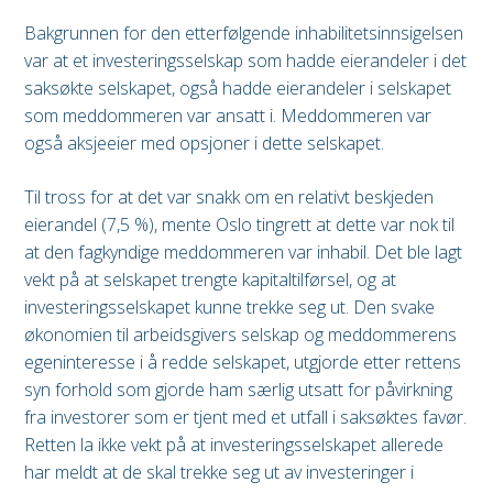
Bakgrunnen for den etterfølgende inhabilitetsinnsigelsen
var at et investeringsselskap som hadde eierandeler i det
saksøkte selskapet, også hadde eierandeler i selskapet
som meddommeren var ansatt i. Meddommeren var
også aksjeeier med opsjoner i dette selskapet.
Til tross for at det var snakk om en relativt beskjeden
eierandel (7,5 %), mente Oslo tingrett at dette var nok til
at den fagkyndige meddommeren var inhabil. Det ble lagt
vekt på at selskapet trengte kapitaltilførsel, og at
investeringsselskapet kunne trekke seg ut. Den svake
økonomien til arbeidsgivers selskap og meddommerens
egeninteresse i å redde selskapet, utgjorde etter rettens
syn forhold som gjorde ham særlig utsatt for påvirkning
fra investorer som er tjent med et utfall i saksøktes favør.
Retten la ikke vekt på at investeringsselskapet allerede
har meldt at de skal trekke seg ut av investeringer i