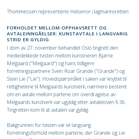
Thommessen representerte Helsenor i lagmannsretten.
FORHOLDET MELLOM OPPHAVSRETT OG
AVTALEINNGÅELSER: KUNSTAVTALE I LANGVARIG
STRID ER GYLDIG
I dom av 27. november behandlet Oslo tingrett den
mediedekkede tvisten mellom kunstneren Bjarne
Melgaard ("Melgaard") og hans tidligere
forretningspartnere Svein Roar Grande ("Grande") og
Stein Lie ("Lie"). Hovedspørsmålet i saken var knyttet til
rettighetene til Melgaards kunstverk, nærmere bestemt
om en avtale mellom partene om overdragelse av
Melgaards kunstverk var ugyldig etter avtaleloven § 36.
Tingretten kom til at avtalen var gyldig.
Bakgrunnen for tvisten var et langvarig
forretningsforhold mellom partene, der Grande og Lie