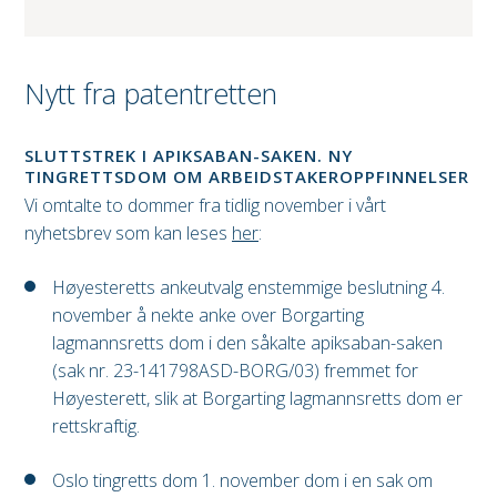
Nytt fra patentretten
SLUTTSTREK I APIKSABAN-SAKEN. NY
TINGRETTSDOM OM ARBEIDSTAKEROPPFINNELSER
Vi omtalte to dommer fra tidlig november i vårt
nyhetsbrev som kan leses
her
:
Høyesteretts ankeutvalg enstemmige beslutning 4.
november å nekte anke over Borgarting
lagmannsretts dom i den såkalte apiksaban-saken
(sak nr. 23-141798ASD-BORG/03) fremmet for
Høyesterett, slik at Borgarting lagmannsretts dom er
rettskraftig.
Oslo tingretts dom 1. november dom i en sak om