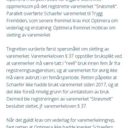
oppmerksom på det registrerte varemerket "Snøsmelt".
Parallelt overførte Schaefer varemerket til Trygg
Fremtiden, som senere fremmet krav mot Optimera om
vederlag og erstatning. Optimera fremmet motkrav om
sletting av varemerket.
Tingretten vurderte først spørsmålet om sletting av
varemerket. Varemerkeloven § 37 oppstiller bruksplikt ved
at varemerker må være tatt i "reell" bruk innen fem år fra
registreringsavgjørelsen, og at varemerket for øvrig ikke
må være avbrutt i en femårsperiode. Retten påpekte at
Schaefer ikke hadde brukt varemerket siden 2017, og at
det ikke forelå rimelig grunn for unnlatelsen av bruk.
Dermed ble registreringen av varemerket "Strøsmelt"
besluttet slettet, jf. varemerkeloven § 37.
Når det gjaldt krav om vederlag for varemerkeinngrep,
fant retten at Optimera ikke hadde krenket Schaefers