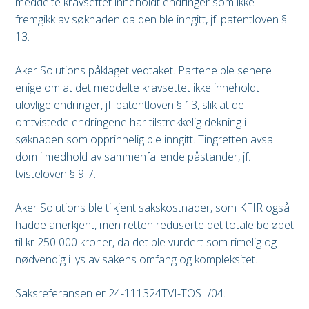
meddelte kravsettet inneholdt endringer som ikke
fremgikk av søknaden da den ble inngitt, jf. patentloven §
13.
Aker Solutions påklaget vedtaket. Partene ble senere
enige om at det meddelte kravsettet ikke inneholdt
ulovlige endringer, jf. patentloven § 13, slik at de
omtvistede endringene har tilstrekkelig dekning i
søknaden som opprinnelig ble inngitt. Tingretten avsa
dom i medhold av sammenfallende påstander, jf.
tvisteloven § 9-7.
Aker Solutions ble tilkjent sakskostnader, som KFIR også
hadde anerkjent, men retten reduserte det totale beløpet
til kr 250 000 kroner, da det ble vurdert som rimelig og
nødvendig i lys av sakens omfang og kompleksitet.
Saksreferansen er 24-111324TVI-TOSL/04.