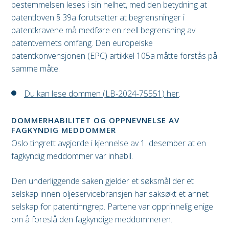
bestemmelsen leses i sin helhet, med den betydning at
patentloven § 39a forutsetter at begrensninger i
patentkravene må medføre en reell begrensning av
patentvernets omfang. Den europeiske
patentkonvensjonen (EPC) artikkel 105a måtte forstås på
samme måte.
Du kan lese dommen (LB-2024-75551) her
.
DOMMERHABILITET OG OPPNEVNELSE AV
FAGKYNDIG MEDDOMMER
Oslo tingrett avgjorde i kjennelse av 1. desember at en
fagkyndig meddommer var inhabil.
Den underliggende saken gjelder et søksmål der et
selskap innen oljeservicebransjen har saksøkt et annet
selskap for patentinngrep. Partene var opprinnelig enige
om å foreslå den fagkyndige meddommeren.