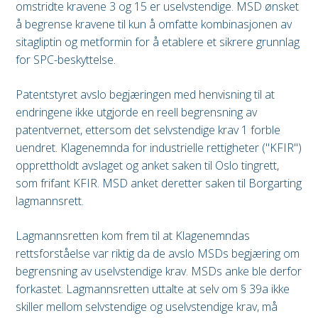
omstridte kravene 3 og 15 er uselvstendige. MSD ønsket
å begrense kravene til kun å omfatte kombinasjonen av
sitagliptin og metformin for å etablere et sikrere grunnlag
for SPC-beskyttelse.
Patentstyret avslo begjæringen med henvisning til at
endringene ikke utgjorde en reell begrensning av
patentvernet, ettersom det selvstendige krav 1 forble
uendret. Klagenemnda for industrielle rettigheter ("KFIR")
opprettholdt avslaget og anket saken til Oslo tingrett,
som frifant KFIR. MSD anket deretter saken til Borgarting
lagmannsrett.
Lagmannsretten kom frem til at Klagenemndas
rettsforståelse var riktig da de avslo MSDs begjæring om
begrensning av uselvstendige krav. MSDs anke ble derfor
forkastet. Lagmannsretten uttalte at selv om § 39a ikke
skiller mellom selvstendige og uselvstendige krav, må