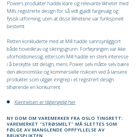
Powers produkter hadde klare og relevante likheter med
Mills registrerte design for så vidt gjaldt fargevalg og
fysisk utforming, uten at disse likhetene var funksjonelt
bestemt.
Retten konkluderte med at Mill hadde sannsynliggjort
både hovedkrav og sikringsgrunn. Forføyningen var ikke
uforholdsmessig, ettersom Mill hadde en sterk interesse
i å beskytte sitt design, mens Power selv måtte selv bære
den økonomiske og kommersielle risikoen ved å lansere
produkter som utgjør inngrep i et registrert design
tilhørende en konkurrent.
Kjennelsen er tilgjengelig her
NY DOM OM VAREMERKER FRA OSLO TINGRETT:
VAREMERKET "STRØSMELT" MÅ SLETTES SOM
FØLGE AV MANGLENDE OPPFYLLELSE AV
BRUKSPLIKTEN