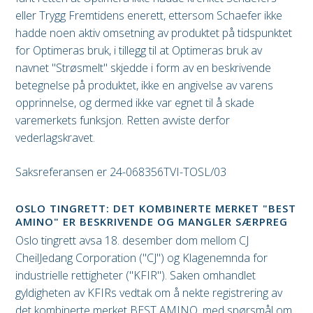
eller Trygg Fremtidens enerett, ettersom Schaefer ikke
hadde noen aktiv omsetning av produktet på tidspunktet
for Optimeras bruk, i tillegg til at Optimeras bruk av
navnet "Strøsmelt" skjedde i form av en beskrivende
betegnelse på produktet, ikke en angivelse av varens
opprinnelse, og dermed ikke var egnet til å skade
varemerkets funksjon. Retten avviste derfor
vederlagskravet.
Saksreferansen er 24-068356TVI-TOSL/03
OSLO TINGRETT: DET KOMBINERTE MERKET "BEST
AMINO" ER BESKRIVENDE OG MANGLER SÆRPREG
Oslo tingrett avsa 18. desember dom mellom CJ
CheilJedang Corporation ("CJ") og Klagenemnda for
industrielle rettigheter ("KFIR"). Saken omhandlet
gyldigheten av KFIRs vedtak om å nekte registrering av
det kombinerte merket BEST AMINO, med spørsmål om