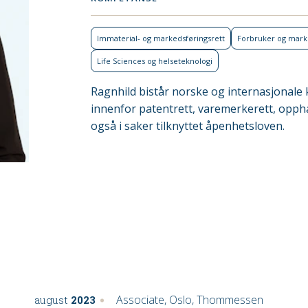
Immaterial- og markeds­føringsrett
Forbruker og mar
Life Sciences og helse­teknologi
Ragnhild bistår norske og internasjonale 
innenfor patentrett, varemerkerett, opph
også i saker tilknyttet åpenhetsloven.
Associate, Oslo, Thommessen
august
2023