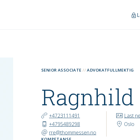
L
SENIOR ASSOCIATE
ADVOKATFULLMEKTIG
Ragnhild
KONTAKT
+4723111491
Last n
+4795489298
Oslo
rre@thommessen.no
KOMPETANSE