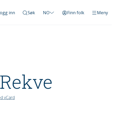
ogg inn
Søk
NO
Finn folk
Meny
 Rekve
ed vCard