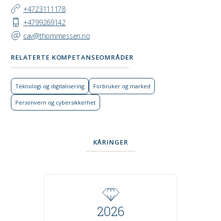
+4723111178
+4799269142
cav@thommessen.no
RELATERTE KOMPETANSEOMRÅDER
Teknologi og digital­isering
Forbruker og marked
Personvern og cyber­sikkerhet
KÅRINGER
2026