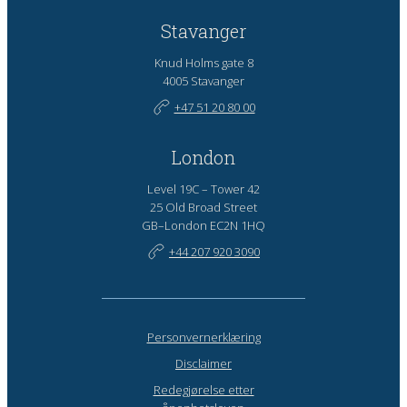
Stavanger
Knud Holms gate 8
4005 Stavanger
+47 51 20 80 00
London
Level 19C – Tower 42
25 Old Broad Street
GB–London EC2N 1HQ
+44 207 920 3090
Personvernerklæring
Disclaimer
Redegjørelse etter