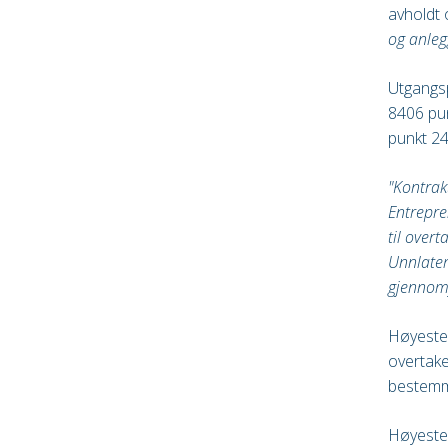
avholdt 
og anleg
Utgangsp
8406 pun
punkt 24
"Kontrak
Entrepre
til overt
Unnlater
gjennomf
Høyester
overtake
bestemme
Høyester