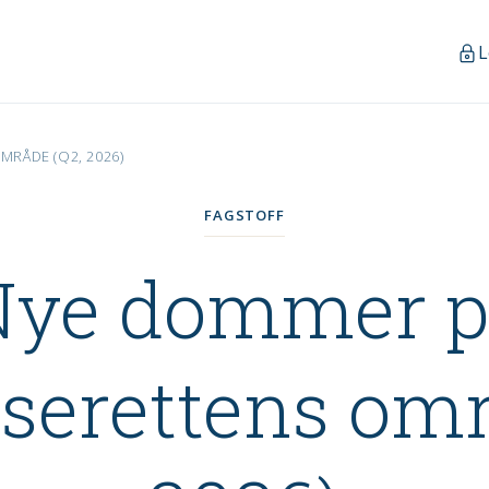
L
RÅDE (Q2, 2026)
FAGSTOFF
Nye dommer p
iserettens omr