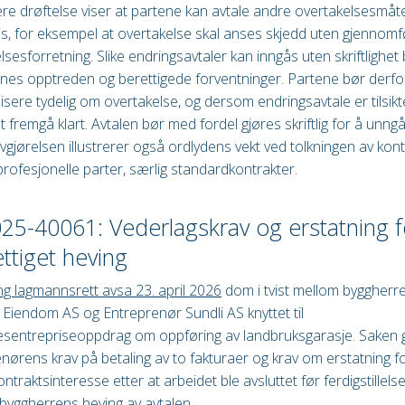
re drøftelse viser at partene kan avtale andre overtakelsesmåt
s, for eksempel at overtakelse skal anses skjedd uten gjennomf
lsesforretning. Slike endringsavtaler kan inngås uten skriftlighet
nes opptreden og berettigede forventninger. Partene bør derfo
ere tydelig om overtakelse, og dersom endringsavtale er tilsikt
t fremgå klart. Avtalen bør med fordel gjøres skriftlig for å unn
 Avgjørelsen illustrerer også ordlydens vekt ved tolkningen av kon
rofesjonelle parter, særlig standardkontrakter.
25-40061: Vederlagskrav og erstatning f
ttiget heving
ng lagmannsrett avsa 23. april 2026
dom i tvist mellom byggherr
Eiendom AS og Entreprenør Sundli AS knyttet til
esentrepriseoppdrag om oppføring av landbruksgarasje. Saken g
nørens krav på betaling av to fakturaer og krav om erstatning f
ontraktsinteresse etter at arbeidet ble avsluttet før ferdigstillel
 byggherrens heving av avtalen.