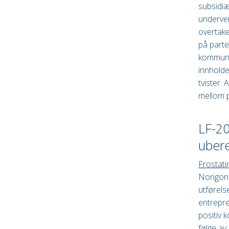
subsidiæ
undervei
overtake
på parte
kommunis
innholde
tvister.
mellom p
LF-20
ubere
Frostati
Norigon 
utførels
entrepre
positiv k
følge av