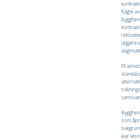
kontrakt
fulgte a
byggherr
kontrakt
rettsvir
utgjøre 
dagmulkt
Et annet
standard
alternat
tolkning
samsvar
Byggherr
som åpne
bakgrunn
klar løs