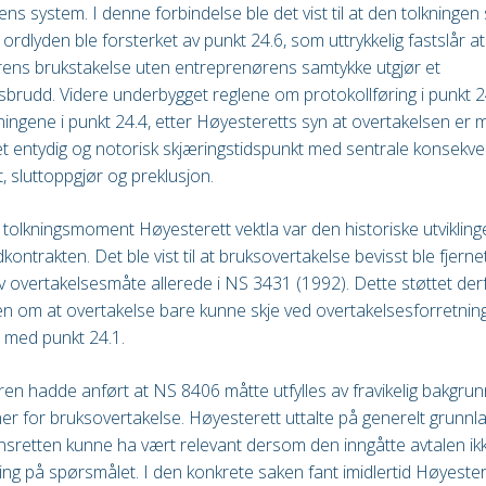
ens system. I denne forbindelse ble det vist til at den tolkninge
v ordlyden ble forsterket av punkt 24.6, som uttrykkelig fastslår at
ens brukstakelse uten entreprenørens samtykke utgjør et
sbrudd. Videre underbygget reglene om protokollføring i punkt 2
kningene i punkt 24.4, etter Høyesteretts syn at overtakelsen er 
et entydig og notorisk skjæringstidspunkt med sentrale konsekve
, sluttoppgjør og preklusjon.
 tolkningsmoment Høyesterett vektla var den historiske utviklinge
kontrakten. Det ble vist til at bruksovertakelse bevisst ble fjern
iv overtakelsesmåte allerede i NS 3431 (1992). Dette støttet de
en om at overtakelse bare kunne skje ved overtakelsesforretning
 med punkt 24.1.
en hadde anført at NS 8406 måtte utfylles av fravikelig bakgrun
r for bruksovertakelse. Høyesterett uttalte på generelt grunnla
sretten kunne ha vært relevant dersom den inngåtte avtalen ik
ning på spørsmålet. I den konkrete saken fant imidlertid Høyester