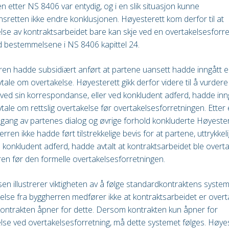
en etter NS 8406 var entydig, og i en slik situasjon kunne
sretten ikke endre konklusjonen. Høyesterett kom derfor til at
lse av kontraktsarbeidet bare kan skje ved en overtakelsesforret
 bestemmelsene i NS 8406 kapittel 24.
en hadde subsidiært anført at partene uansett hadde inngått 
avtale om overtakelse. Høyesterett gikk derfor videre til å vurder
ved sin korrespondanse, eller ved konkludent adferd, hadde inn
avtale om rettslig overtakelse før overtakelsesforretningen. Etter
ang av partenes dialog og øvrige forhold konkluderte Høyeste
rren ikke hadde ført tilstrekkelige bevis for at partene, uttrykkeli
konkludent adferd, hadde avtalt at kontraktsarbeidet ble overta
en før den formelle overtakelsesforretningen.
sen illustrerer viktigheten av å følge standardkontraktens system
else fra byggherren medfører ikke at kontraktsarbeidet er over
ontrakten åpner for dette. Dersom kontrakten kun åpner for
lse ved overtakelsesforretning, må dette systemet følges. Høye