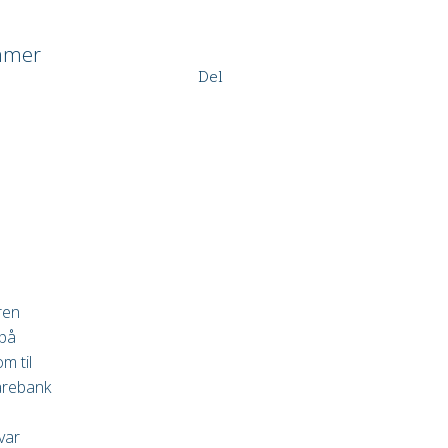
ommer
Del
ren
 på
m til
arebank
var