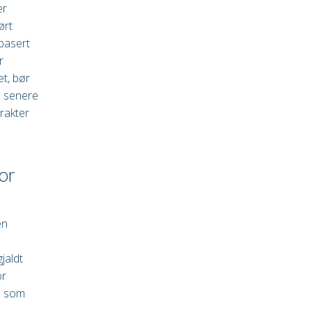
er
ørt
 basert
r
et, bør
gå senere
trakter
or
en
jaldt
or
se som