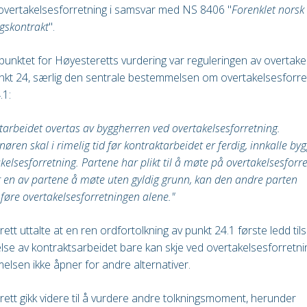
overtakelsesforretning i samsvar med NS 8406 "
Forenklet norsk
gskontrakt
".
unktet for Høyesteretts vurdering var reguleringen av overtake
kt 24, særlig den sentrale bestemmelsen om overtakelsesforret
.1:
tarbeidet overtas av byggherren ved overtakelsesforretning.
nøren skal i rimelig tid før kontraktarbeidet er ferdig, innkalle by
akelsesforretning. Partene har plikt til å møte på overtakelsesforr
 en av partene å møte uten gyldig grunn, kan den andre parten
øre overtakelsesforretningen alene."
ett uttalte at en ren ordfortolkning av punkt 24.1 første ledd tils
lse av kontraktsarbeidet bare kan skje ved overtakelsesforretnin
lsen ikke åpner for andre alternativer.
ett gikk videre til å vurdere andre tolkningsmoment, herunder