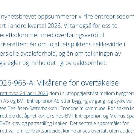
e nyhetsbrevet oppsummerer vi fire entreprised
rt i andre kvartal 2026. Vi tar også for oss to
erettsdommer med overføringsverdi til
riseretten: én om lojalitetspliktens rekkevidde i
sielle avtaleforhold, og én om tolkningen av
ngsregler og innholdet i grov uaktsomhet.
26-965-A: Vilkårene for overtakelse
ett avsa 24. april 2026
dom i sluttoppgjørstvist mellom byggher
n AS og BVT Entreprenør AS etter bygging av gang- og sykkelvei
gen Tesliåsen-Sæterbakken i Trondheim kommune. Før saken ko
rett ble det åpnet konkurs hos BVT Entreprenør, og Melhus Sp
BVTs krav og partsstilling i saken. Det sentrale spørsmålet for
ett var om kontraktsarbeidet kunne anses overtatt uten at det 