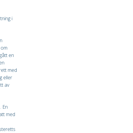
ning i
en
e om
gått en
 en
rett med
g eller
tt av
. En
tatt med
steretts