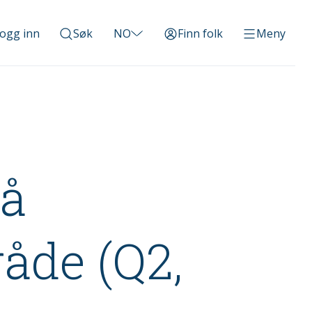
ogg inn
Søk
NO
Finn folk
Meny
å
åde (Q2,