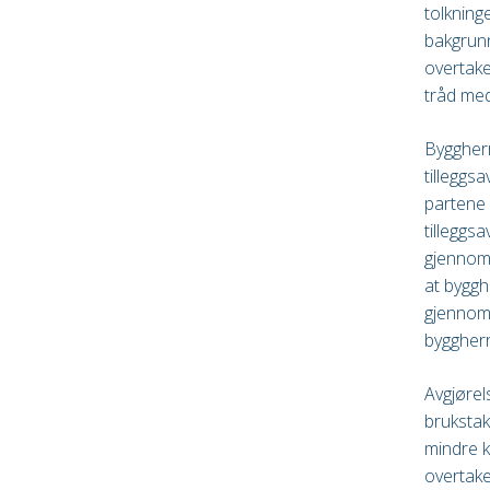
tolkning
bakgrunn
overtake
tråd med
Byggherr
tilleggs
partene 
tilleggs
gjennomg
at bygghe
gjennom 
byggherr
Avgjørel
brukstak
mindre k
overtake