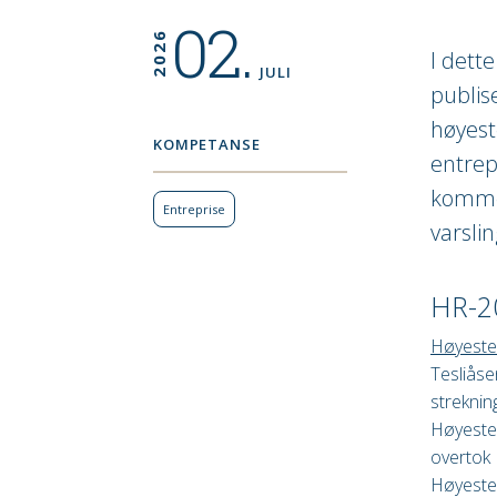
02.
2026
I dett
JULI
publise
høyest
KOMPETANSE
entrep
kommer
Entreprise
varsli
HR-20
Høyester
Tesliåse
streknin
Høyeste
overtok 
Høyester