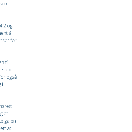
n som
4.2 og
ment å
nser for
n til
et som
rfor også
 i
nsrett
g at
ke ga en
ett at