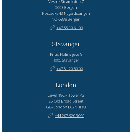
Vestre Strømkaien 7
5008 Bergen
Postboks 43 Nygårdstangen
NO-5838 Bergen
+47 55 30 61 00
Stavanger
Knud Holms gate 8
4005 Stavanger
+47 51 20 80 00
London
Level 19C – Tower 42
25 Old Broad Street
GB–London EC2N 1HQ
+44 207 920 3090