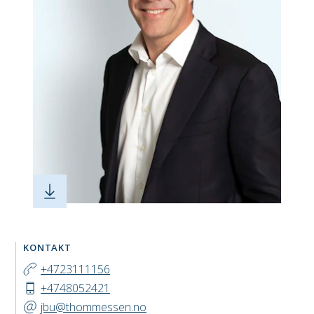
KONTAKT
+4723111156
+4748052421
jbu@thommessen.no