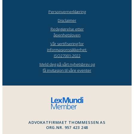
Personvernerklæring
Disclaimer
Redegjørelse etter
åpenhetsloven
Vår sertifisering for
informasjonssikkerhet:
ISO27001-2022
Meld deg på vårt nyhetsbrev og
få invitasjon til våre eventer
ADVOKATFIRMAET THOMMESSEN AS
ORG.NR. 957 423 248