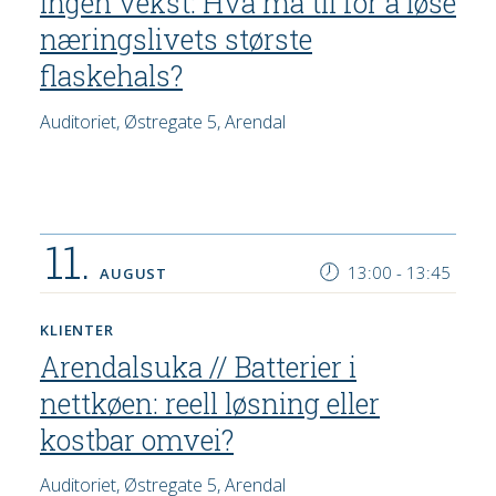
ingen vekst: Hva må til for å løse
næringslivets største
flaskehals?
Auditoriet, Østregate 5, Arendal
11.
13:00
-
13:45
AUGUST
KLIENTER
Arendalsuka // Batterier i
nettkøen: reell løsning eller
kostbar omvei?
Auditoriet, Østregate 5, Arendal