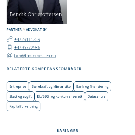
Bendik Christoffersen
PARTNER
ADVOKAT (H)
+4723111259
+4795772936
bch@thommessen.no
RELATERTE KOMPETANSEOMRÅDER
Entreprise
Bærekraft og klimarisiko
Bank og finansiering
Skatt og avgift
EU/EØS- og konkurranse­rett
Datasentre
Kapital­forvaltning
KÅRINGER