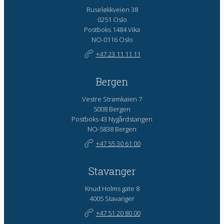
Ruseløkkveien 38
0251 Oslo
Postboks 1484 Vika
NO-0116 Oslo
+47 23 11 11 11
Bergen
Vestre Strømkaien 7
5008 Bergen
Postboks 43 Nygårdstangen
NO-5838 Bergen
+47 55 30 61 00
Stavanger
Knud Holms gate 8
4005 Stavanger
+47 51 20 80 00