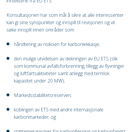
inntektene fra EU ETS.
Konsultasjonen har som mål å sikre at alle interessenter
kan gi sine synspunkter og innspill til revisjonen og vil
søke innspill innen områder som:
håndtering av risikoen for karbonlekkasje;
den mulige utvidelsen av dekningen av EU ETS (slik
som kommunal avfallsforbrenning, tillegg av flyvninger
og luftfartsaktiviteter samt anlegg med termisk
kapasitet under 20 MW);
Markedsstabilitetsreserven;
koblingen av ETS med andre internasjonale
karbonmarkeder; og
støttemekanismer for karbonfjerning og karbonfangst