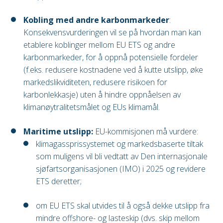
Kobling med andre karbonmarkeder
:
Konsekvensvurderingen vil se på hvordan man kan
etablere koblinger mellom EU ETS og andre
karbonmarkeder, for å oppnå potensielle fordeler
(f.eks. redusere kostnadene ved å kutte utslipp, øke
markedslikviditeten, redusere risikoen for
karbonlekkasje) uten å hindre oppnåelsen av
klimanøytralitetsmålet og EUs klimamål.
Maritime utslipp:
EU-kommisjonen må vurdere:
klimagassprissystemet og markedsbaserte tiltak
som muligens vil bli vedtatt av Den internasjonale
sjøfartsorganisasjonen (IMO) i 2025 og revidere
ETS deretter;
om EU ETS skal utvides til å også dekke utslipp fra
mindre offshore- og lasteskip (dvs. skip mellom