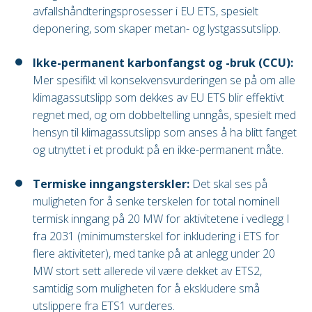
avfallshåndteringsprosesser i EU ETS, spesielt
deponering, som skaper metan- og lystgassutslipp.
Ikke-permanent karbonfangst og -bruk (CCU):
Mer spesifikt vil konsekvensvurderingen se på om alle
klimagassutslipp som dekkes av EU ETS blir effektivt
regnet med, og om dobbeltelling unngås, spesielt med
hensyn til klimagassutslipp som anses å ha blitt fanget
og utnyttet i et produkt på en ikke-permanent måte.
Termiske inngangsterskler:
Det skal ses på
muligheten for å senke terskelen for total nominell
termisk inngang på 20 MW for aktivitetene i vedlegg I
fra 2031 (minimumsterskel for inkludering i ETS for
flere aktiviteter), med tanke på at anlegg under 20
MW stort sett allerede vil være dekket av ETS2,
samtidig som muligheten for å ekskludere små
utslippere fra ETS1 vurderes.