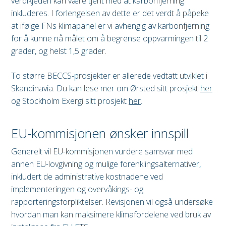
verdikjeden kan være tjent med at karbonfjerning
inkluderes. I forlengelsen av dette er det verdt å påpeke
at ifølge FNs klimapanel er vi avhengig av karbonfjerning
for å kunne nå målet om å begrense oppvarmingen til 2
grader, og helst 1,5 grader.
To større BECCS-prosjekter er allerede vedtatt utviklet i
Skandinavia. Du kan lese mer om Ørsted sitt prosjekt
her
og Stockholm Exergi sitt prosjekt
her
.
EU-kommisjonen ønsker innspill
Generelt vil EU-kommisjonen vurdere samsvar med
annen EU-lovgivning og mulige forenklingsalternativer,
inkludert de administrative kostnadene ved
implementeringen og overvåkings- og
rapporteringsforpliktelser. Revisjonen vil også undersøke
hvordan man kan maksimere klimafordelene ved bruk av