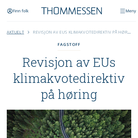
Finn folk
Meny
AKTUELT
REVISJON AV EUS KLIMAKVOTEDIREKTIV PÅ HØRING
FAGSTOFF
Revisjon av EUs
klimakvotedirektiv
på høring