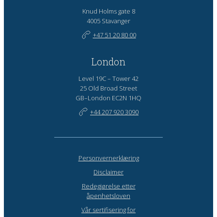
Knud Holms gate 8
4005 Stavanger
+47 51 20 80 00
London
Level 19C – Tower 42
25 Old Broad Street
GB–London EC2N 1HQ
+44 207 920 3090
Personvernerklæring
Disclaimer
Redegjørelse etter
åpenhetsloven
Vår sertifisering for