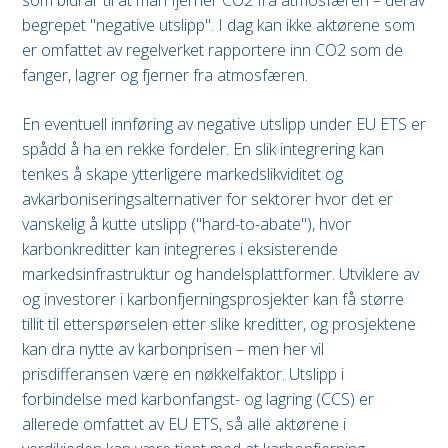
begrepet "negative utslipp". I dag kan ikke aktørene som
er omfattet av regelverket rapportere inn CO2 som de
fanger, lagrer og fjerner fra atmosfæren.
En eventuell innføring av negative utslipp under EU ETS er
spådd å ha en rekke fordeler. En slik integrering kan
tenkes å skape ytterligere markedslikviditet og
avkarboniseringsalternativer for sektorer hvor det er
vanskelig å kutte utslipp ("hard-to-abate"), hvor
karbonkreditter kan integreres i eksisterende
markedsinfrastruktur og handelsplattformer. Utviklere av
og investorer i karbonfjerningsprosjekter kan få større
tillit til etterspørselen etter slike kreditter, og prosjektene
kan dra nytte av karbonprisen – men her vil
prisdifferansen være en nøkkelfaktor. Utslipp i
forbindelse med karbonfangst- og lagring (CCS) er
allerede omfattet av EU ETS, så alle aktørene i