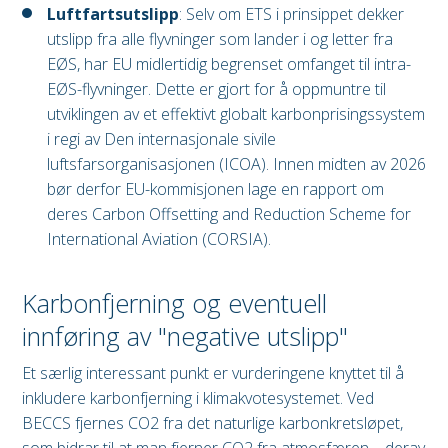
Luftfartsutslipp
: Selv om ETS i prinsippet dekker
utslipp fra alle flyvninger som lander i og letter fra
EØS, har EU midlertidig begrenset omfanget til intra-
EØS-flyvninger. Dette er gjort for å oppmuntre til
utviklingen av et effektivt globalt karbonprisingssystem
i regi av Den internasjonale sivile
luftsfarsorganisasjonen (ICOA). Innen midten av 2026
bør derfor EU-kommisjonen lage en rapport om
deres Carbon Offsetting and Reduction Scheme for
International Aviation (CORSIA).
Karbonfjerning og eventuell
innføring av "negative utslipp"
Et særlig interessant punkt er vurderingene knyttet til å
inkludere karbonfjerning i klimakvotesystemet. Ved
BECCS fjernes CO2 fra det naturlige karbonkretsløpet,
som bidrar til at man fjerner CO2 fra atmosfæren – derav