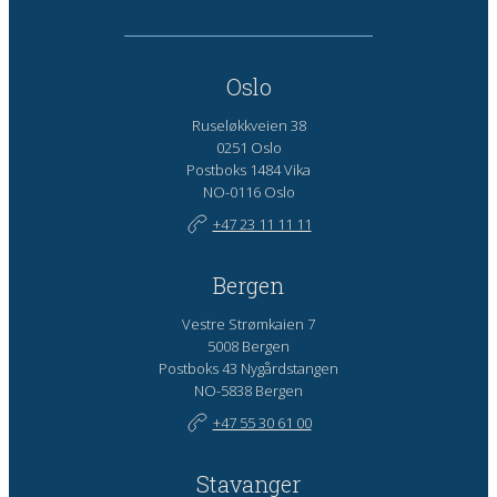
Oslo
Ruseløkkveien 38
0251 Oslo
Postboks 1484 Vika
NO-0116 Oslo
+47 23 11 11 11
Bergen
Vestre Strømkaien 7
5008 Bergen
Postboks 43 Nygårdstangen
NO-5838 Bergen
+47 55 30 61 00
Stavanger