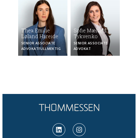
Thea Emilie
Sofie Mæland
Løland Hareide
Tykvenko
SENIOR ASSOCIATE
SENIOR ASSOCIATE
ADVOKAT­FULLMEKTIG
ADVOKAT