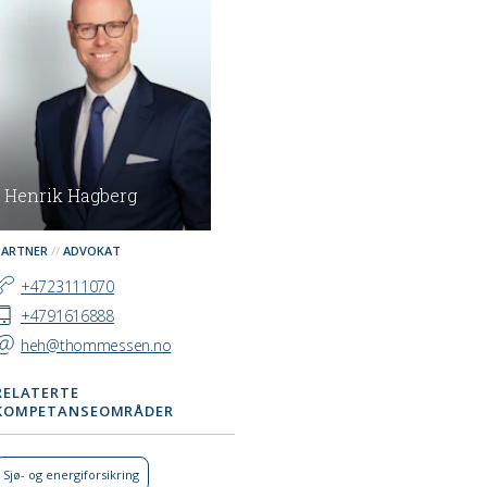
Henrik Hagberg
PARTNER
ADVOKAT
+4723111070
+4791616888
heh@thommessen.no
RELATERTE
KOMPETANSEOMRÅDER
Sjø- og energiforsikring