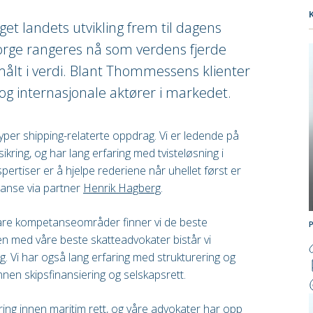
et landets utvikling frem til dagens
ge rangeres nå som verdens fjerde
målt i verdi. Blant Thommessens klienter
og internasjonale aktører i markedet.
yper shipping-relaterte oppdrag. Vi er ledende på
kring, og har lang erfaring med tvisteløsning i
pertiser er å hjelpe rederiene når uhellet først er
istanse via partner
Henrik Hagberg
.
åre kompetanseområder finner vi de beste
n med våre beste skatteadvokater bistår vi
. Vi har også lang erfaring med strukturering og
nnen skipsfinansiering og selskapsrett.
ng innen maritim rett, og våre advokater har opp