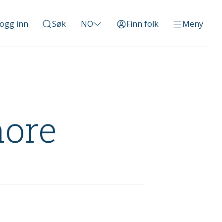
ogg inn
Søk
NO
Finn folk
Meny
hore