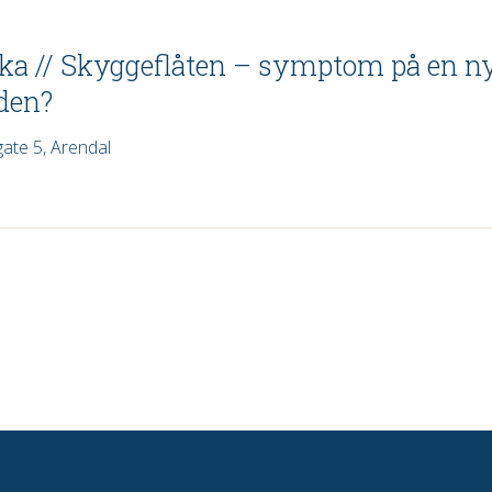
ka // Skyggeflåten – symptom på en n
den?
gate 5, Arendal