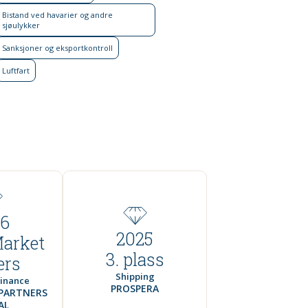
Bistand ved havarier og andre
sjøulykker
Sank­sjoner og eksport­kontroll
Luftfart
6
2025
Market
3. plass
ers
Shipping
Finance
PROSPERA
PARTNERS
AL