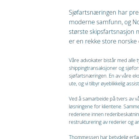
Sjøfartsnæringen har preg
moderne samfunn, og Nor
største skipsfartsnasjon 
er en rekke store norske 
Våre advokater bistår med alle t
shippingtransaksjoner og sjøforsi
sjøfartsnæringen. En av våre eks
ute, og vi tilbyr øyeblikkelig ass
Ved å samarbeide på tvers av v
løsningene for klientene. Samme
rederiene innen rederibeskatning
restrukturering av rederier og a
Thommessen har betydelig erfari