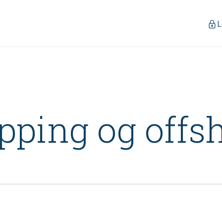
L
pping og offs