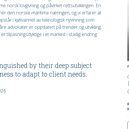
me norsk lovgivning og påvirket rettsutviklingen. En
er den norske maritime næringen, og vi erfarer at
ppstår i kjølvannet av teknologisk nyvinning som
åre advokater er oppdatert på trender og utvikling,
 er tilpasningsdyktige i et marked i stadig endring.
guished by their deep subject
ess to adapt to client needs.
026