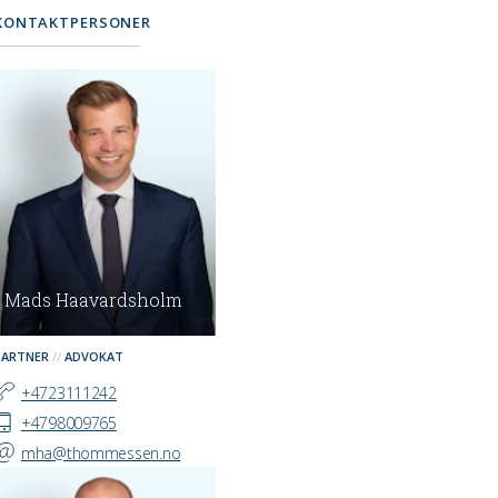
KONTAKTPERSONER
Mads Haavardsholm
PARTNER
ADVOKAT
+4723111242
+4798009765
mha@thommessen.no