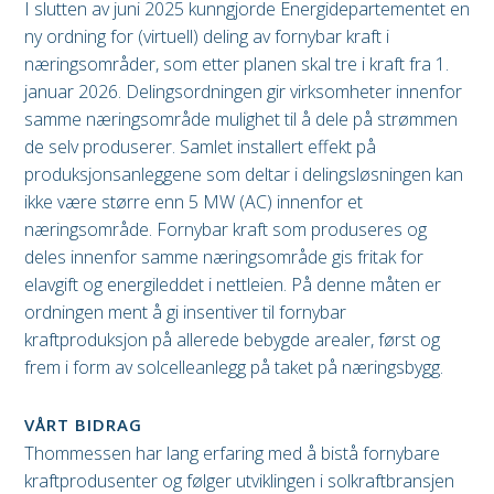
I slutten av juni 2025 kunngjorde Energidepartementet en
ny ordning for (virtuell) deling av fornybar kraft i
næringsområder, som etter planen skal tre i kraft fra 1.
januar 2026. Delingsordningen gir virksomheter innenfor
samme næringsområde mulighet til å dele på strømmen
de selv produserer. Samlet installert effekt på
produksjonsanleggene som deltar i delingsløsningen kan
ikke være større enn 5 MW (AC) innenfor et
næringsområde. Fornybar kraft som produseres og
deles innenfor samme næringsområde gis fritak for
elavgift og energileddet i nettleien. På denne måten er
ordningen ment å gi insentiver til fornybar
kraftproduksjon på allerede bebygde arealer, først og
frem i form av solcelleanlegg på taket på næringsbygg.
VÅRT BIDRAG
Thommessen har lang erfaring med å bistå fornybare
kraftprodusenter og følger utviklingen i solkraftbransjen