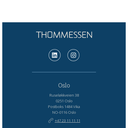
Oslo
Ruseløkkveien 38
0251 Oslo
Postboks 1484 Vika
NO-0116 Oslo
+47 23 11 11 11