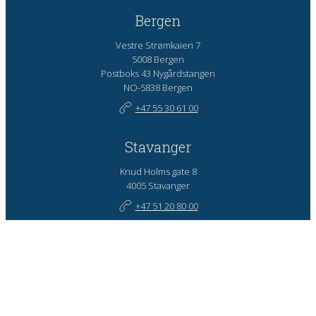
Bergen
Vestre Strømkaien 7
5008 Bergen
Postboks 43 Nygårdstangen
NO-5838 Bergen
+47 55 30 61 00
Stavanger
Knud Holms gate 8
4005 Stavanger
+47 51 20 80 00
London
Level 19C – Tower 42
25 Old Broad Street
GB–London EC2N 1HQ