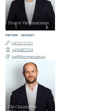
Snorre Valdimarsson
PARTNER
ADVOKAT
+4723111217
+4740872724
snv@thommessen.no
Ole Christoffer