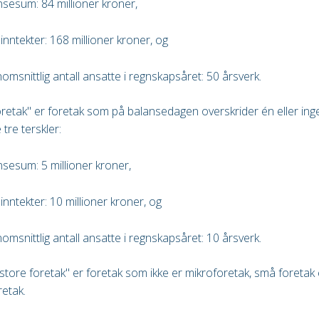
nsesum: 84 millioner kroner,
inntekter: 168 millioner kroner, og
omsnittlig antall ansatte i regnskapsåret: 50 årsverk.
retak" er foretak som på balansedagen overskrider én eller ing
tre terskler:
nsesum: 5 millioner kroner,
inntekter: 10 millioner kroner, og
omsnittlig antall ansatte i regnskapsåret: 10 årsverk.
tore foretak" er foretak som ikke er mikroforetak, små foretak e
retak.