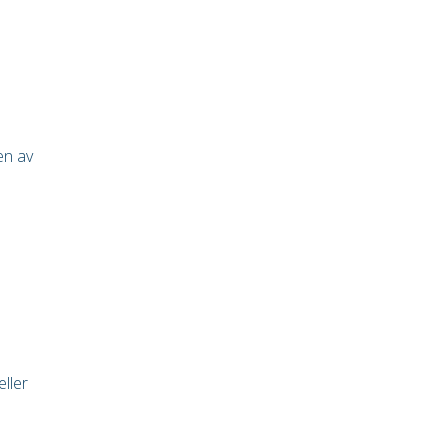
en av
ller