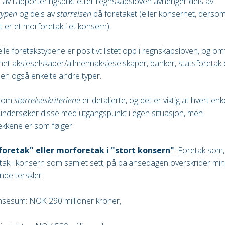
 av rapporteringsplikt etter regnskapsloven avhenger dels av
typen
og dels av
størrelsen
på foretaket (eller konsernet, derso
t er et morforetak i et konsern).
lle foretakstypene er positivt listet opp i regnskapsloven, og om
net aksjeselskaper/allmennaksjeselskaper, banker, statsforetak 
, men også enkelte andre typer.
e om
størrelseskriteriene
er detaljerte, og det er viktig at hvert enk
undersøker disse med utgangspunkt i egen situasjon, men
kkene er som følger:
foretak" eller morforetak i "stort konsern"
: Foretak som, 
ak i konsern som samlet sett, på balansedagen overskrider min
nde terskler:
nsesum: NOK 290 millioner kroner,