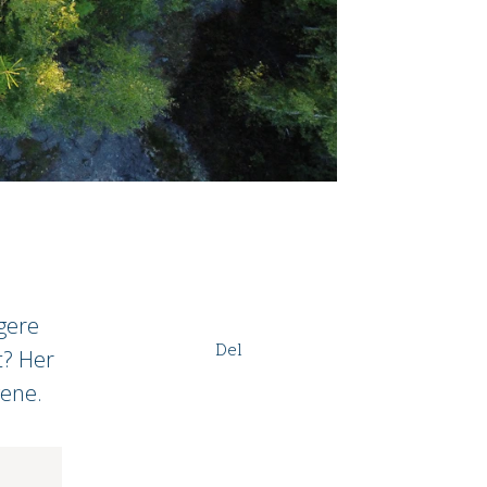
gere
Del
t? Her
vene.