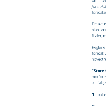
omfattet
foretaks
foretake
De aktue
blant an
filialer
Reglen
foretak 
hovedtre
"Store 
morforet
tre følge
bala