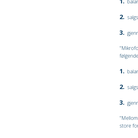
bala
salgs
gjenn
"Mikrofo
følgende 
bala
salgs
gjenn
"Melloms
store fo