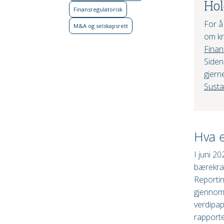
Hol
Finans­regulatorisk
For å
M&A og selskapsrett
om kr
Finan
Siden
gjern
Susta
Hva 
I juni 2
bærekraf
Reportin
gjennom 
verdipap
rapporte