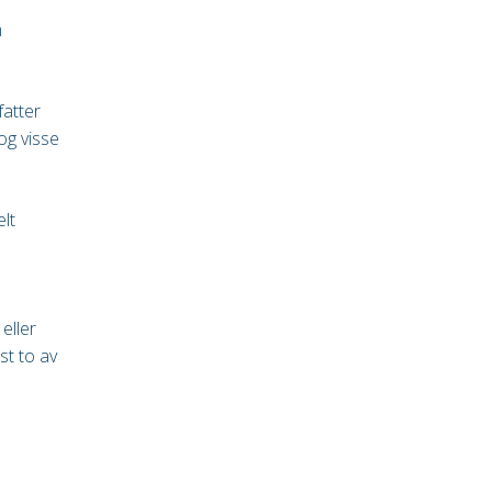
m
fatter
og visse
elt
eller
st to av