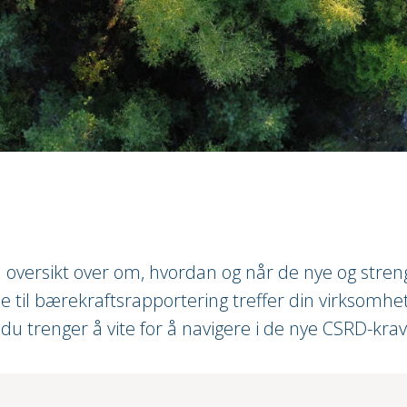
 oversikt over om, hvordan og når de nye og stren
e til bærekraftsrapportering treffer din virksomhe
 du trenger å vite for å navigere i de nye CSRD-kra