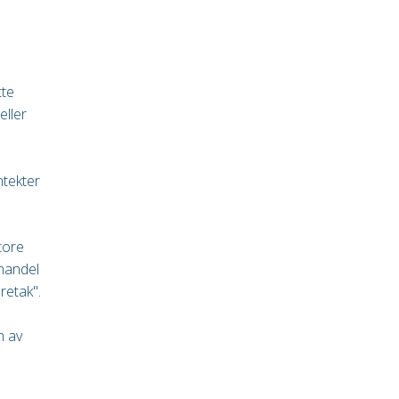
tte
eller
ntekter
tore
 handel
retak".
n av