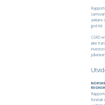
Rapporte
samsvar
avklare 
god tid.
CSRD er 
øke tran
investor
påvirkni
Utvid
NORSKE
REGNS
Rapporte
foretak 