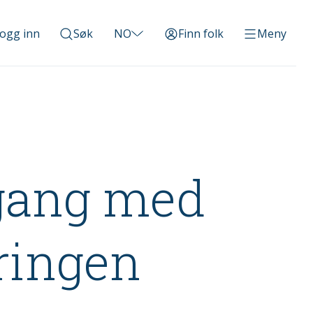
ogg inn
Søk
NO
Finn folk
Meny
 gang med
ringen