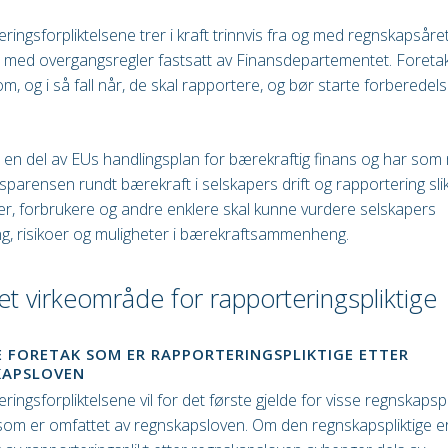
ringsforpliktelsene trer i kraft trinnvis fra og med regnskapsåret
 med overgangsregler fastsatt av Finansdepartementet. Foreta
om, og i så fall når, de skal rapportere, og bør starte forberedels
en del av EUs handlingsplan for bærekraftig finans og har som 
sparensen rundt bærekraft i selskapers drift og rapportering slik
er, forbrukere og andre enklere skal kunne vurdere selskapers
ng, risikoer og muligheter i bærekraftsammenheng.
et virkeområde for rapporteringspliktige
 FORETAK SOM ER RAPPORTERINGSPLIKTIGE ETTER
KAPSLOVEN
ringsforpliktelsene vil for det første gjelde for visse regnskapspl
som er omfattet av regnskapsloven. Om den regnskapspliktige e