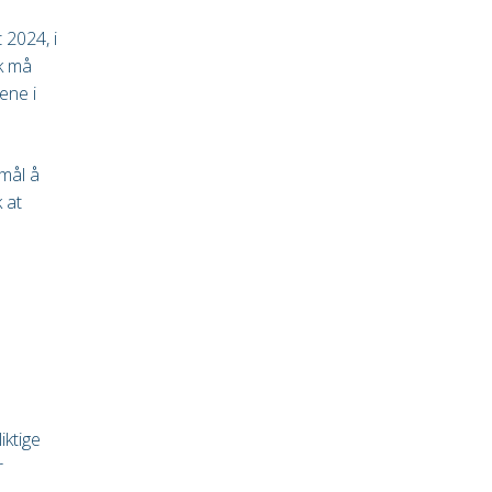
 2024, i
k må
ene i
mål å
 at
iktige
r