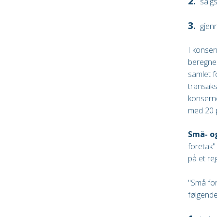
salg
gjenn
I konser
beregnes
samlet f
transaks
konserne
med 20 
Små- o
foretak"
på et re
"Små for
følgende 