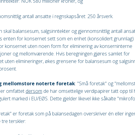
sinntekter: NOK 580 millioner kroner, og
omsnittlig antall ansatte i regnskapsåret: 250 årsverk.
n skal balansesum, salgsinntekter og gjennomsnittlig antall ansa
 enten for konsernet sett som en enhet (konsolidert grunnlag) 
or konsernet uten noen form for eliminering av konserninterne
joner og mellomværende. Hvis beregningen gjøres samlet for
t uten elimineringer, økes grensene for balansesum og salgsin
prosent.
g mellomstore noterte foretak
: "Små foretak" og "melloms
 er omfattet
dersom
de har omsettelige verdipapirer tatt opp til
gulert marked i EU/EØS. Dette gjelder likevel ikke såkalte "mikrofo
etak" er foretak som på balansedagen overskriver én eller inge
tre terskler: