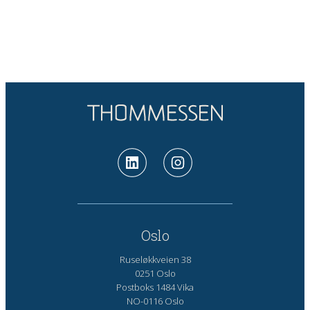
Oslo
Ruseløkkveien 38
0251 Oslo
Postboks 1484 Vika
NO-0116 Oslo