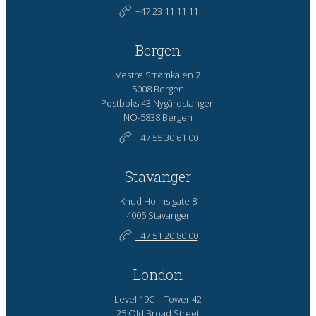
+47 23 11 11 11
Bergen
Vestre Strømkaien 7
5008 Bergen
Postboks 43 Nygårdstangen
NO-5838 Bergen
+47 55 30 61 00
Stavanger
Knud Holms gate 8
4005 Stavanger
+47 51 20 80 00
London
Level 19C – Tower 42
25 Old Broad Street