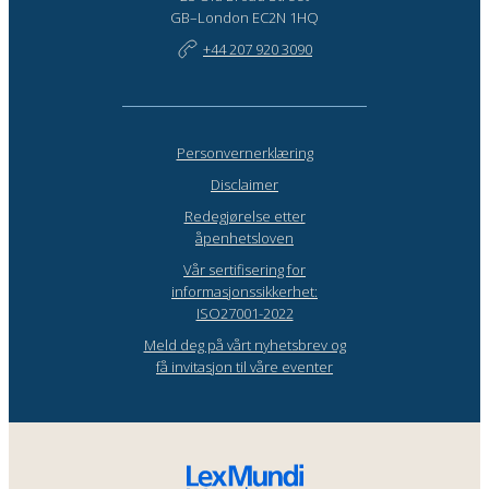
GB–London EC2N 1HQ
+44 207 920 3090
Personvernerklæring
Disclaimer
Redegjørelse etter
åpenhetsloven
Vår sertifisering for
informasjonssikkerhet:
ISO27001-2022
Meld deg på vårt nyhetsbrev og
få invitasjon til våre eventer