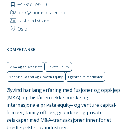
+4795169510
omk@thommessen.no
Last ned vCard
Oslo
KOMPETANSE
M&A og selskapsrett
Private Equity
Venture Capital og Growth Equity
Egenkapital­markeder
Øyvind har lang erfaring med fusjoner og oppkjøp
(M&A), og bistår en rekke norske og
internasjonale private equity- og venture capital-
firmaer, family offices, gründere og private
selskaper med M&A-transaksjoner innenfor et
bredt spekter av industrier.