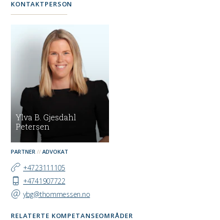
KONTAKTPERSON
Ylva B. Gjesdahl
Petersen
PARTNER
ADVOKAT
+4723111105
+4741907722
ybg@thommessen.no
RELATERTE KOMPETANSEOMRÅDER