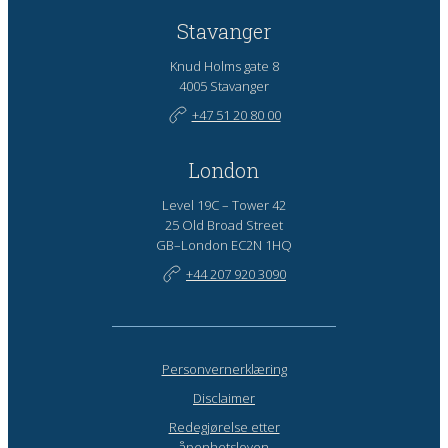
Stavanger
Knud Holms gate 8
4005 Stavanger
+47 51 20 80 00
London
Level 19C – Tower 42
25 Old Broad Street
GB–London EC2N 1HQ
+44 207 920 3090
Personvernerklæring
Disclaimer
Redegjørelse etter
åpenhetsloven