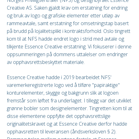
Creative AS. Saken gjaldt krav om erstatning for endring
og bruk av logo og grafiske elementer etter utløp av
rammeavtale, samt erstatning for omsetningstap basert
på brudd på lojalitetsplikt i kontraktsforhold. Oslo tingrett
kom til at NFS hadde endret logo i strid med avtale og
tilkjente Essence Creative erstatning. Vi fokuserer i denne
oppsummeringen på dommens uttalelser om endringer
av opphavsrettsbeskyttet materiale.
Essence Creative hadde i 2019 bearbeidet NFS'
varemerkeregistrerte logo ved å tilføre "papiraktige"
konturelementer, skygge og bakgrunn slik at logoen
fremstår som løftet fra underlaget. I tillegg var det utviklet
grønne bobler som designelementer. Tingretten kom til at
disse elementene oppfylte det opphavsrettslige
originalitetskravet og at Essence Creative derfor hadde
opphavsretten til leveransen (åndsverksloven § 2).