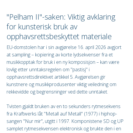
"Pelham II"-saken: Viktig avklaring
for kunsterisk bruk av
opphavsrettsbeskyttet materiale
EU-domstolen har i sin avgjørelse 16. april 2026 avgjort
at sampling – kopiering av korte lydsekvenser fra et
musikkopptak for bruk i en ny komposisjon – kan være
lovlig etter unntaksregelen om "pastisj" i
opphavsrettsdirektivet artikkel 5. Avgjørelsen gir
kunstnere og musikkprodusenter viktig veiledning om
rekkevidde og begrensninger ved dette unntaket.
Tvisten gjaldt bruken av en to sekunders rytmesekvens
fra Kraftwerks låt "Metall auf Metall" (1977) i hiphop-
sangen "Nur mir", utgitt i 1997. Komponistene SD og UP
samplet rytmesekvensen elektronisk og brukte den i en