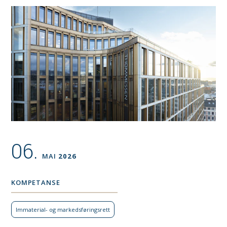
06.
MAI
2026
KOMPETANSE
Immaterial- og markeds­føringsrett