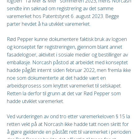
logoen "Ta Mer & Mer" sommeren 2023, mens Norcash
sendte inn søknad om registrering av det samme
varemerket hos Patentstyret 6. august 2023. Begge
parter hevdet å ha utviklet varemerket.
Rød Pepper kunne dokumentere faktisk bruk av logoen
og konseptet før registreringen, gjennom blant annet
fasadelogoer, aktivitet i sosiale medier og bestillinger av
emballasje. Norcash påstod at arbeidet med konseptet
hadde pågått internt siden februar 2022, men fremla ikke
noe som dokumenterte at det hadde vært en
arbeidsprosess som knyttet varemerket til selskapet.
Retten la derfor til grunn at det var Rød Pepper som
hadde utviklet varemerket.
Ved vurderingen av ond tro etter varemerkeloven § 15 la
retten vekt på at Norcash ikke hadde tatt noen skritt for
å gjøre gjeldende en påstått rett til varemerket i perioden