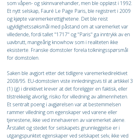
som våpen- og skinnvarehandler, men ble oppløst i 1992.
Et nytt selskap, Fauré Le Page Paris, ble registrert i 2009
og kjøpte varemerkerettighetene. Det ble reist
ugyldighetssøksmål med påstand om at varemerket var
villedende, fordi tallet "1717" og "Paris" ga inntrykk av en
uavbrutt, mangeårig knowhow som i realiteten ikke
eksisterte. Franske domstoler forela tolkningsspørsmål
for domstolen.
Saken ble avgjort etter det tidligere varemerkedirektivet
2008/95. EU-domstolen viste innledningsvis til at artikkel 3
(1) (g) i direktivet krever at det foreligger en faktisk, eller
tilstrekkelig alvorlig, risiko for villedning av allmennheten.
Et sentralt poeng i avgjørelsen var at bestemmelsen
rammer villedning om egenskaper ved varene eller
tjenestene, ikke ved innehaveren av varemerket alene.
Årstallet og stedet for selskapets grunnleggelse er i
utgangspunktet egenskaper ved selskapet selv, ikke ved