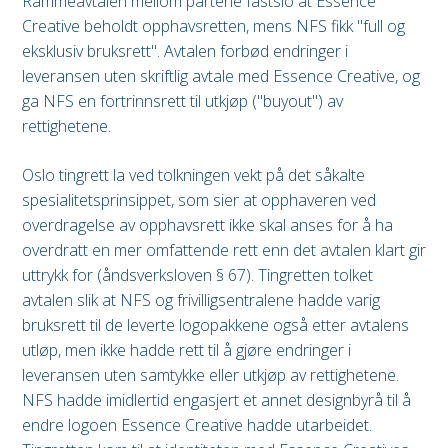
Rammeavtalen mellom partene fastslo at Essence
Creative beholdt opphavsretten, mens NFS fikk "full og
eksklusiv bruksrett". Avtalen forbød endringer i
leveransen uten skriftlig avtale med Essence Creative, og
ga NFS en fortrinnsrett til utkjøp ("buyout") av
rettighetene.
Oslo tingrett la ved tolkningen vekt på det såkalte
spesialitetsprinsippet, som sier at opphaveren ved
overdragelse av opphavsrett ikke skal anses for å ha
overdratt en mer omfattende rett enn det avtalen klart gir
uttrykk for (åndsverksloven § 67). Tingretten tolket
avtalen slik at NFS og frivilligsentralene hadde varig
bruksrett til de leverte logopakkene også etter avtalens
utløp, men ikke hadde rett til å gjøre endringer i
leveransen uten samtykke eller utkjøp av rettighetene.
NFS hadde imidlertid engasjert et annet designbyrå til å
endre logoen Essence Creative hadde utarbeidet.