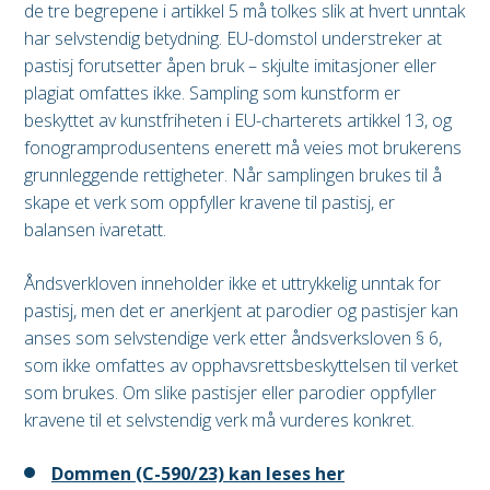
de tre begrepene i artikkel 5 må tolkes slik at hvert unntak
har selvstendig betydning. EU-domstol understreker at
pastisj forutsetter åpen bruk – skjulte imitasjoner eller
plagiat omfattes ikke. Sampling som kunstform er
beskyttet av kunstfriheten i EU-charterets artikkel 13, og
fonogramprodusentens enerett må veies mot brukerens
grunnleggende rettigheter. Når samplingen brukes til å
skape et verk som oppfyller kravene til pastisj, er
balansen ivaretatt.
Åndsverkloven inneholder ikke et uttrykkelig unntak for
pastisj, men det er anerkjent at parodier og pastisjer kan
anses som selvstendige verk etter åndsverksloven § 6,
som ikke omfattes av opphavsrettsbeskyttelsen til verket
som brukes. Om slike pastisjer eller parodier oppfyller
kravene til et selvstendig verk må vurderes konkret.
Dommen (C-590/23) kan leses her