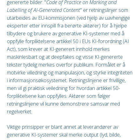
genererte bilder. "
Code of Practice on Marking and
Labelling of AI-Generated Content
" er retningslinjer som
utarbeides av EU-kommisjonen (ved hjelp av uavhengige
eksperter etter innspill fra berørte aktører) for å hjelpe
tilbydere og brukere av generative KI-systemer med å
oppfylle forpliktelsene artikkel 50 i EUs KI-forordning (AI
Act), som krever at KI-generert innhold merkes
maskinlesbart og at deepfakes og visse KI-genererte
tekster tydelig merkes overfor publikum. Formålet er å
motvirke villedning og manipulasjon, og styrke integriteten
i informasjonsøkosystemet. Retningslinjene er frivillige,
men vil gi praktisk veiledning for hvordan artikkel 50-
forpliktelsene kan oppfylles. Aktører som følger
retningslinjene vil kunne demonstrere samsvar med
regelverket.
Viktige prinsipper er blant annet at leverandører av
generative KI-systemer skal merke output (lyd, bilde,