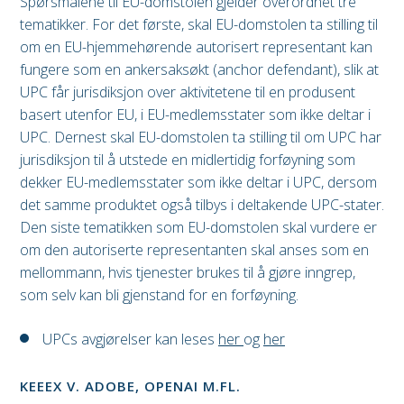
Spørsmålene til EU-domstolen gjelder overordnet tre
tematikker. For det første, skal EU-domstolen ta stilling til
om en EU-hjemmehørende autorisert representant kan
fungere som en ankersaksøkt (anchor defendant), slik at
UPC får jurisdiksjon over aktivitetene til en produsent
basert utenfor EU, i EU-medlemsstater som ikke deltar i
UPC. Dernest skal EU-domstolen ta stilling til om UPC har
jurisdiksjon til å utstede en midlertidig forføyning som
dekker EU-medlemsstater som ikke deltar i UPC, dersom
det samme produktet også tilbys i deltakende UPC-stater.
Den siste tematikken som EU-domstolen skal vurdere er
om den autoriserte representanten skal anses som en
mellommann, hvis tjenester brukes til å gjøre inngrep,
som selv kan bli gjenstand for en forføyning.
UPCs avgjørelser kan leses
her
og
her
KEEEX V. ADOBE, OPENAI M.FL.