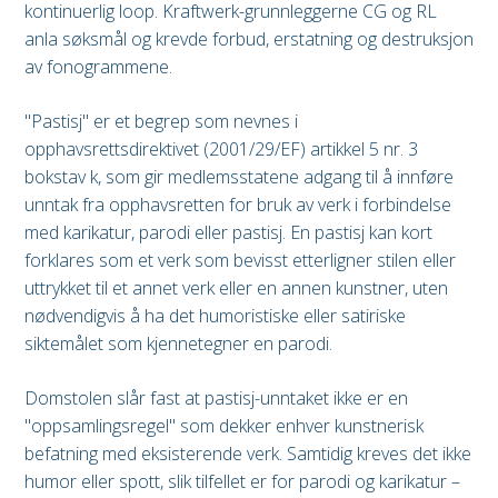
kontinuerlig loop. Kraftwerk-grunnleggerne CG og RL
anla søksmål og krevde forbud, erstatning og destruksjon
av fonogrammene.
"Pastisj" er et begrep som nevnes i
opphavsrettsdirektivet (2001/29/EF) artikkel 5 nr. 3
bokstav k, som gir medlemsstatene adgang til å innføre
unntak fra opphavsretten for bruk av verk i forbindelse
med karikatur, parodi eller pastisj. En pastisj kan kort
forklares som et verk som bevisst etterligner stilen eller
uttrykket til et annet verk eller en annen kunstner, uten
nødvendigvis å ha det humoristiske eller satiriske
siktemålet som kjennetegner en parodi.
Domstolen slår fast at pastisj-unntaket ikke er en
"oppsamlingsregel" som dekker enhver kunstnerisk
befatning med eksisterende verk. Samtidig kreves det ikke
humor eller spott, slik tilfellet er for parodi og karikatur –