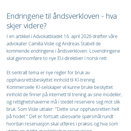
Endringene til åndsverkloven - hva
skjer videre?
I en artikkel i Advokatbladet 16. april 2026 drøfter våre
advokater Camilla Vislie og Andreas Stabell de
kommende endringene i åndsverkloven. Lovendringene
skal gjennomføre to nye EU-direktiver i norsk rett.
Et sentralt tema er nye regler for bruk av
opphavsrettsbeskyttet innhold til KI-trening.
Kommersielle KI-selskaper vil kunne bruke beskyttet
innhold de finner på internett til trening av sine modeller,
og rettighetshaverne må i stedet reservere seg mot slik
bruk. Som Vislie uttaler: "Dette snur opphavsretten helt
på hodet." Det er fortsatt ubesvarte spørsmål rundt
hvordan reservasjon skal utføres i praksis og hva som
utgjør en gyldig, maskinlesbar reservasjon.