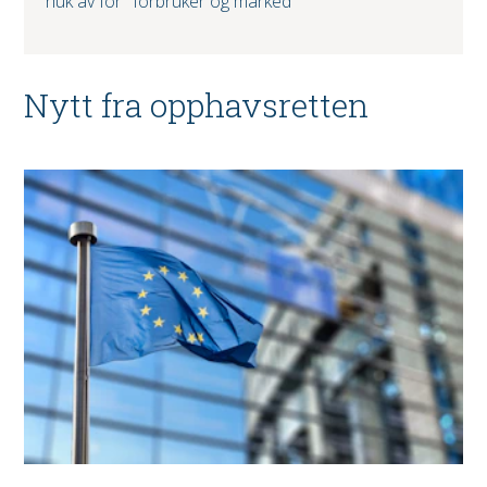
huk av for "forbruker og marked"
Nytt fra opphavsretten