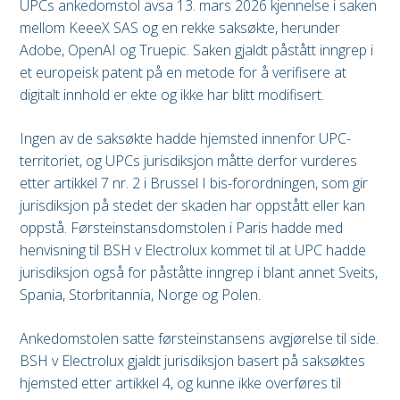
UPCs ankedomstol avsa 13. mars 2026 kjennelse i saken
mellom KeeeX SAS og en rekke saksøkte, herunder
Adobe, OpenAI og Truepic. Saken gjaldt påstått inngrep i
et europeisk patent på en metode for å verifisere at
digitalt innhold er ekte og ikke har blitt modifisert.
Ingen av de saksøkte hadde hjemsted innenfor UPC-
territoriet, og UPCs jurisdiksjon måtte derfor vurderes
etter artikkel 7 nr. 2 i Brussel I bis-forordningen, som gir
jurisdiksjon på stedet der skaden har oppstått eller kan
oppstå. Førsteinstansdomstolen i Paris hadde med
henvisning til BSH v Electrolux kommet til at UPC hadde
jurisdiksjon også for påståtte inngrep i blant annet Sveits,
Spania, Storbritannia, Norge og Polen.
Ankedomstolen satte førsteinstansens avgjørelse til side.
BSH v Electrolux gjaldt jurisdiksjon basert på saksøktes
hjemsted etter artikkel 4, og kunne ikke overføres til