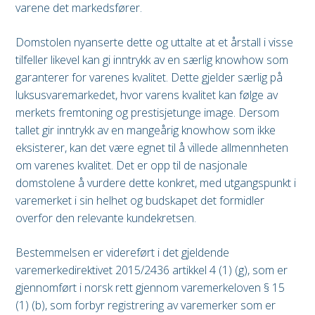
varene det markedsfører.
Domstolen nyanserte dette og uttalte at et årstall i visse
tilfeller likevel kan gi inntrykk av en særlig knowhow som
garanterer for varenes kvalitet. Dette gjelder særlig på
luksusvaremarkedet, hvor varens kvalitet kan følge av
merkets fremtoning og prestisjetunge image. Dersom
tallet gir inntrykk av en mangeårig knowhow som ikke
eksisterer, kan det være egnet til å villede allmennheten
om varenes kvalitet. Det er opp til de nasjonale
domstolene å vurdere dette konkret, med utgangspunkt i
varemerket i sin helhet og budskapet det formidler
overfor den relevante kundekretsen.
Bestemmelsen er videreført i det gjeldende
varemerkedirektivet 2015/2436 artikkel 4 (1) (g), som er
gjennomført i norsk rett gjennom varemerkeloven § 15
(1) (b), som forbyr registrering av varemerker som er