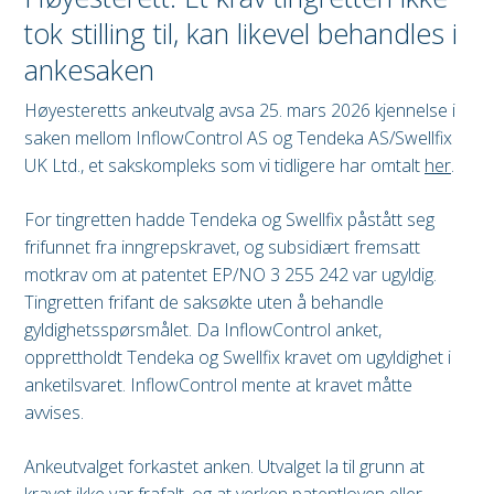
tok stilling til, kan likevel behandles i
ankesaken
Høyesteretts ankeutvalg avsa 25. mars 2026 kjennelse i
saken mellom InflowControl AS og Tendeka AS/Swellfix
UK Ltd., et sakskompleks som vi tidligere har omtalt
her
.
For tingretten hadde Tendeka og Swellfix påstått seg
frifunnet fra inngrepskravet, og subsidiært fremsatt
motkrav om at patentet EP/NO 3 255 242 var ugyldig.
Tingretten frifant de saksøkte uten å behandle
gyldighetsspørsmålet. Da InflowControl anket,
opprettholdt Tendeka og Swellfix kravet om ugyldighet i
anketilsvaret. InflowControl mente at kravet måtte
avvises.
Ankeutvalget forkastet anken. Utvalget la til grunn at
kravet ikke var frafalt, og at verken patentloven eller