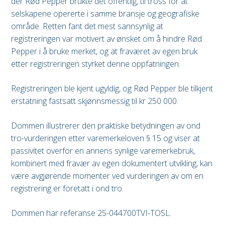
der Rød Pepper brukte det offentlig, til tross for at
selskapene opererte i samme bransje og geografiske
område. Retten fant det mest sannsynlig at
registreringen var motivert av ønsket om å hindre Rød
Pepper i å bruke merket, og at fraværet av egen bruk
etter registreringen styrket denne oppfatningen.
Registreringen ble kjent ugyldig, og Rød Pepper ble tilkjent
erstatning fastsatt skjønnsmessig til kr 250 000.
Dommen illustrerer den praktiske betydningen av ond
tro-vurderingen etter varemerkeloven § 15 og viser at
passivitet overfor en annens synlige varemerkebruk,
kombinert med fravær av egen dokumentert utvikling, kan
være avgjørende momenter ved vurderingen av om en
registrering er foretatt i ond tro.
Dommen har referanse 25-044700TVI-TOSL.