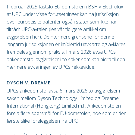
I februar 2025 fastslo EU-domstolen i BSH v Electrolux
at UPC under visse forutsetninger kan ha jurisdiksjon
over europeiske patenter også i stater som ikke har
tiltrådt UPC-avtalen (les vår tidligere artikkel om
avgjørelsen
her
). De nærmere grensene for denne
langarm jurisdiksjonen er imidlertid uavklarte og avklares
fremdeles gjennom praksis. I mars 2026 avsa UPCs
ankedomstol avgjørelser i to saker som kan bidra til den
nærmere avklaringen av UPCs rekkevidde.
DYSON V. DREAME
UPCs ankedomstol avsa 6. mars 2026 to avgjørelser i
saken mellom Dyson Technology Limited og Dreame
International (Hongkong) Limited m.fl. Ankedomstolen
forela flere spørsmål for EU-domstolen, noe som er den
første slike foreleggelsen fra UPC.