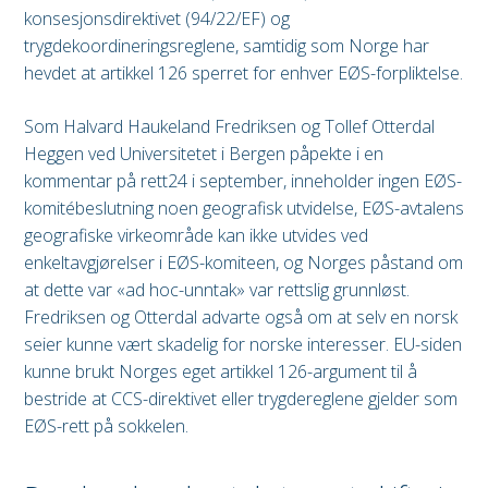
konsesjonsdirektivet (94/22/EF) og
trygdekoordineringsreglene, samtidig som Norge har
hevdet at artikkel 126 sperret for enhver EØS-forpliktelse.
Som Halvard Haukeland Fredriksen og Tollef Otterdal
Heggen ved Universitetet i Bergen påpekte i en
kommentar på rett24 i september, inneholder ingen EØS-
komitébeslutning noen geografisk utvidelse, EØS-avtalens
geografiske virkeområde kan ikke utvides ved
enkeltavgjørelser i EØS-komiteen, og Norges påstand om
at dette var «ad hoc-unntak» var rettslig grunnløst.
Fredriksen og Otterdal advarte også om at selv en norsk
seier kunne vært skadelig for norske interesser. EU-siden
kunne brukt Norges eget artikkel 126-argument til å
bestride at CCS-direktivet eller trygdereglene gjelder som
EØS-rett på sokkelen.