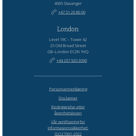
4005 Stavanger
+47 51 20 80 00
London
Level 19C – Tower 42
25 Old Broad Street
GB–London EC2N 1HQ
+44 207 920 3090
Personvernerklæring
Disclaimer
Redegjørelse etter
åpenhetsloven
Vår sertifisering for
informasjonssikkerhet:
ISO27001-2022