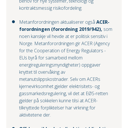
behov for nye systemer, teknologi og
kontraktsmessig risikofordeling.
Metanforordningen aktualiserer også
ACER-
forordningen (forordning 2019/942),
som
noen kanskje vil hevde at er politisk sensitiv i
Norge. Metanforordningen gir ACER (Agency
for the Cooperation of Energy Regulators -
EUs byrå for samarbeid mellom
energireguleringsmyndigheter) oppgaver
knyttet til overvåking av
metanutslippskostnader. Selv om ACERs
kjernevirksomhet gjelder elektrisitets- og
gassmarkedsregulering, vil det at EØS-retten
gjelder på sokkelen kunne tilsi at ACER-
tilknyttede forpliktelser har virkning for
aktivitetene der.