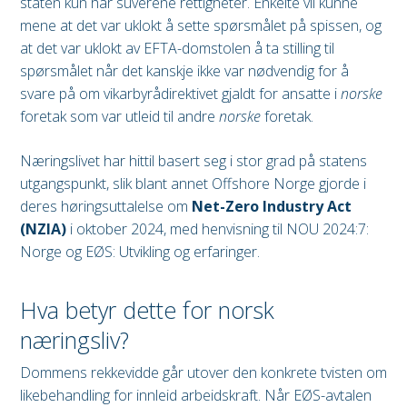
staten kun har suverene rettigheter. Enkelte vil kunne
mene at det var uklokt å sette spørsmålet på spissen, og
at det var uklokt av EFTA-domstolen å ta stilling til
spørsmålet når det kanskje ikke var nødvendig for å
svare på om vikarbyrådirektivet gjaldt for ansatte i
norske
foretak som var utleid til andre
norske
foretak.
Næringslivet har hittil basert seg i stor grad på statens
utgangspunkt, slik blant annet Offshore Norge gjorde i
deres høringsuttalelse om
Net-Zero Industry Act
(NZIA)
i oktober 2024, med henvisning til NOU 2024:7:
Norge og EØS: Utvikling og erfaringer.
Hva betyr dette for norsk
næringsliv?
Dommens rekkevidde går utover den konkrete tvisten om
likebehandling for innleid arbeidskraft. Når EØS-avtalen