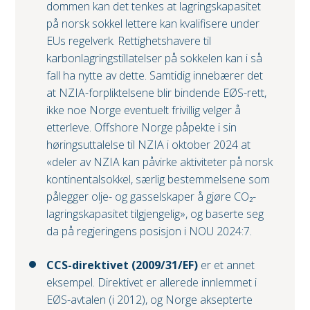
dommen kan det tenkes at lagringskapasitet
på norsk sokkel lettere kan kvalifisere under
EUs regelverk. Rettighetshavere til
karbonlagringstillatelser på sokkelen kan i så
fall ha nytte av dette. Samtidig innebærer det
at NZIA-forpliktelsene blir bindende EØS-rett,
ikke noe Norge eventuelt frivillig velger å
etterleve. Offshore Norge påpekte i sin
høringsuttalelse til NZIA i oktober 2024 at
«deler av NZIA kan påvirke aktiviteter på norsk
kontinentalsokkel, særlig bestemmelsene som
pålegger olje- og gasselskaper å gjøre CO₂-
lagringskapasitet tilgjengelig», og baserte seg
da på regjeringens posisjon i NOU 2024:7.
CCS-direktivet (2009/31/EF)
er et annet
eksempel. Direktivet er allerede innlemmet i
EØS-avtalen (i 2012), og Norge aksepterte