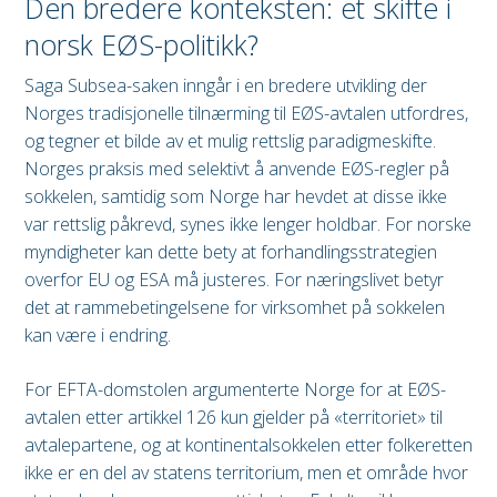
Den bredere konteksten: et skifte i
norsk EØS-politikk?
Saga Subsea-saken inngår i en bredere utvikling der
Norges tradisjonelle tilnærming til EØS-avtalen utfordres,
og tegner et bilde av et mulig rettslig paradigmeskifte.
Norges praksis med selektivt å anvende EØS-regler på
sokkelen, samtidig som Norge har hevdet at disse ikke
var rettslig påkrevd, synes ikke lenger holdbar. For norske
myndigheter kan dette bety at forhandlingsstrategien
overfor EU og ESA må justeres. For næringslivet betyr
det at rammebetingelsene for virksomhet på sokkelen
kan være i endring.
For EFTA-domstolen argumenterte Norge for at EØS-
avtalen etter artikkel 126 kun gjelder på «territoriet» til
avtalepartene, og at kontinentalsokkelen etter folkeretten
ikke er en del av statens territorium, men et område hvor