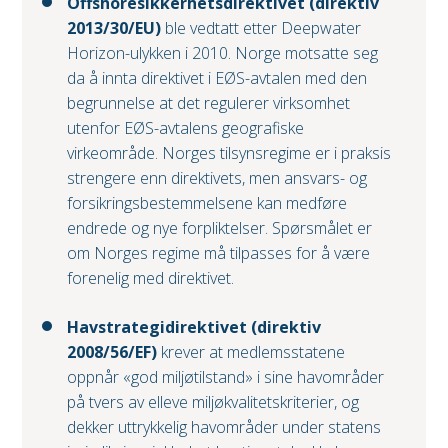
Offshoresikkerhetsdirektivet (direktiv
2013/30/EU)
ble vedtatt etter Deepwater
Horizon-ulykken i 2010. Norge motsatte seg
da å innta direktivet i EØS-avtalen med den
begrunnelse at det regulerer virksomhet
utenfor EØS-avtalens geografiske
virkeområde. Norges tilsynsregime er i praksis
strengere enn direktivets, men ansvars- og
forsikringsbestemmelsene kan medføre
endrede og nye forpliktelser. Spørsmålet er
om Norges regime må tilpasses for å være
forenelig med direktivet.
Havstrategidirektivet (direktiv
2008/56/EF)
krever at medlemsstatene
oppnår «god miljøtilstand» i sine havområder
på tvers av elleve miljøkvalitetskriterier, og
dekker uttrykkelig havområder under statens