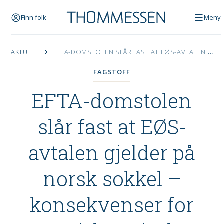
Finn folk
Meny
AKTUELT
EFTA-DOMSTOLEN SLÅR FAST AT EØS-AVTALEN GJELDER PÅ NORSK SOKKEL – KONSEKVENSER FOR ENERGI, HAVVIND OG KARBONLAGRING
FAGSTOFF
EFTA-domstolen
slår fast at EØS-
avtalen gjelder på
norsk sokkel –
konsekvenser for