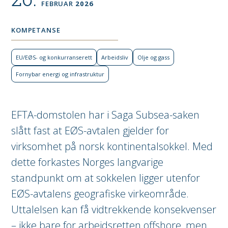
FEBRUAR
2026
KOMPETANSE
EU/EØS- og konkurranse­rett
Arbeidsliv
Olje og gass
Fornybar energi og infra­struktur
EFTA-domstolen har i Saga Subsea-saken
slått fast at EØS-avtalen gjelder for
virksomhet på norsk kontinentalsokkel. Med
dette forkastes Norges langvarige
standpunkt om at sokkelen ligger utenfor
EØS-avtalens geografiske virkeområde.
Uttalelsen kan få vidtrekkende konsekvenser
– ikke bare for arbeidsretten offshore, men