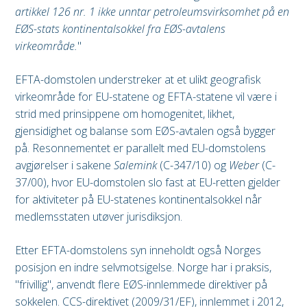
artikkel 126 nr. 1 ikke unntar petroleumsvirksomhet på en
EØS-stats kontinentalsokkel fra EØS-avtalens
virkeområde.
"
EFTA-domstolen understreker at et ulikt geografisk
virkeområde for EU-statene og EFTA-statene vil være i
strid med prinsippene om homogenitet, likhet,
gjensidighet og balanse som EØS-avtalen også bygger
på. Resonnementet er parallelt med EU-domstolens
avgjørelser i sakene
Salemink
(C-347/10) og
Weber
(C-
37/00), hvor EU-domstolen slo fast at EU-retten gjelder
for aktiviteter på EU-statenes kontinentalsokkel når
medlemsstaten utøver jurisdiksjon.
Etter EFTA-domstolens syn inneholdt også Norges
posisjon en indre selvmotsigelse. Norge har i praksis,
"frivillig", anvendt flere EØS-innlemmede direktiver på
sokkelen. CCS-direktivet (2009/31/EF), innlemmet i 2012,