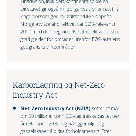
jurisdiksjon, inkludert kontinentalsokkelen.
Direktivet gir også miljøorganisasjoner rett til å
klage dersom god miljøtilstand ikke oppnås.
Norge avviste at direktivet var EØS-relevant i
2011 med den begrunnelse at direktivet «i stor
grad gjelder for områder utenfor EØS-avtalens
geografiske virkeområde».
Karbonlagring og Net-Zero
Industry Act
Net-Zero Industry Act (NZIA)
setter et mål
om 50 millioner tonn CO₂-lagringskapasitet per
år i EU innen 2030, og pålegger olje- og
gasselskaper å bidra forholdsmessig. Etter