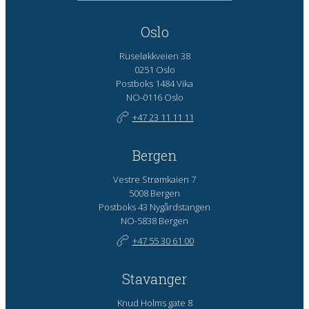
Oslo
Ruseløkkveien 38
0251 Oslo
Postboks 1484 Vika
NO-0116 Oslo
+47 23 11 11 11
Bergen
Vestre Strømkaien 7
5008 Bergen
Postboks 43 Nygårdstangen
NO-5838 Bergen
+47 55 30 61 00
Stavanger
Knud Holms gate 8