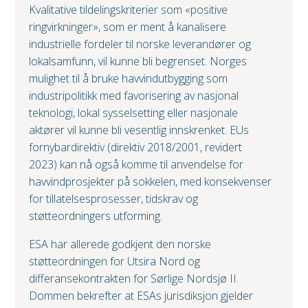
Kvalitative tildelingskriterier som «positive
ringvirkninger», som er ment å kanalisere
industrielle fordeler til norske leverandører og
lokalsamfunn, vil kunne bli begrenset. Norges
mulighet til å bruke havvindutbygging som
industripolitikk med favorisering av nasjonal
teknologi, lokal sysselsetting eller nasjonale
aktører vil kunne bli vesentlig innskrenket. EUs
fornybardirektiv (direktiv 2018/2001, revidert
2023) kan nå også komme til anvendelse for
havvindprosjekter på sokkelen, med konsekvenser
for tillatelsesprosesser, tidskrav og
støtteordningers utforming.
ESA har allerede godkjent den norske
støtteordningen for Utsira Nord og
differansekontrakten for Sørlige Nordsjø II.
Dommen bekrefter at ESAs jurisdiksjon gjelder