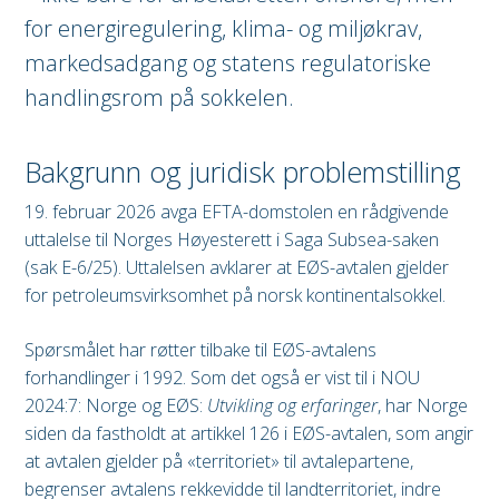
for energiregulering, klima- og miljøkrav,
markedsadgang og statens regulatoriske
handlingsrom på sokkelen.
Bakgrunn og juridisk problemstilling
19. februar 2026 avga EFTA-domstolen en rådgivende
uttalelse til Norges Høyesterett i Saga Subsea-saken
(sak E-6/25). Uttalelsen avklarer at EØS-avtalen gjelder
for petroleumsvirksomhet på norsk kontinentalsokkel.
Spørsmålet har røtter tilbake til EØS-avtalens
forhandlinger i 1992. Som det også er vist til i NOU
2024:7: Norge og EØS:
Utvikling og erfaringer
, har Norge
siden da fastholdt at artikkel 126 i EØS-avtalen, som angir
at avtalen gjelder på «territoriet» til avtalepartene,
begrenser avtalens rekkevidde til landterritoriet, indre