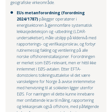
geografiske virkeområde.
EUs metanforordning (forordning
2024/1787)
pålegger operatører i
energisektoren å gjennomføre systematisk
lekkasjedeteksjon og -utbedring (LDAR-
undersøkelser), måle utslipp på kildenivå med
rapporterings- og verifikasjonskrav, og forbyr
rutinemessig fakling og ventilering på alle
norske offshoreinstallasjoner. Forordningen
er merket som EØS-relevant, men er hittil ikke
innlemmet i EØS-avtalen. Etter EFTA-
domstolens tolkningsuttalelse vil det være
vanskeligere for Norge å avvise innlemmelse
med henvisning til at sokkelen ligger utenfor
EØS. For næringen vil dette kunne innebære
mer omfattende krav til måling, rapportering
og lekkasjesøk også offshore, med påfølgende