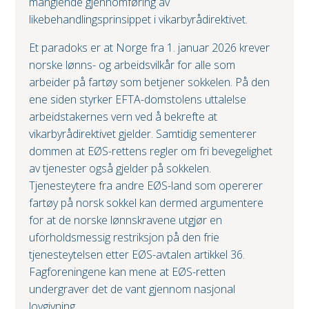
manglende gjennomføring av
likebehandlingsprinsippet i vikarbyrådirektivet.
Et paradoks er at Norge fra 1. januar 2026 krever
norske lønns- og arbeidsvilkår for alle som
arbeider på fartøy som betjener sokkelen. På den
ene siden styrker EFTA-domstolens uttalelse
arbeidstakernes vern ved å bekrefte at
vikarbyrådirektivet gjelder. Samtidig sementerer
dommen at EØS-rettens regler om fri bevegelighet
av tjenester også gjelder på sokkelen.
Tjenesteytere fra andre EØS-land som opererer
fartøy på norsk sokkel kan dermed argumentere
for at de norske lønnskravene utgjør en
uforholdsmessig restriksjon på den frie
tjenesteytelsen etter EØS-avtalen artikkel 36.
Fagforeningene kan mene at EØS-retten
undergraver det de vant gjennom nasjonal
lovgivning.