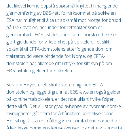
det likevel kunne oppstå spørsmål knyttet til manglende
gjennomføring av EØS-rett for virksomhet på sokkelen.
ESA har mulighet til å ta ut søksmål mot Norge for brudd
på EØS-avtalen, herunder for rettsakter som er
gjennomført i EØS-avtalen, men som i norsk rett ikke er
gjort gjeldende for virksomhet på sokkelen. I et slikt
søksmål vil EFTA-domstolens etterfølgende dom om
traktatbrudd være bindende for Norge, og EFTA-
domstolen har allerede gitt uttrykk for sitt syn på om
EØS-avtalen gjelder for sokkelen.
Selv om Høyesterett skulle være enig med EFTA-
domstolen og legge til grunn at EØS-avtalen også gjelder
på kontinentalsokkelen, er det noe uklart hvilke følger
dette vil få. Det vil i stor grad avhenge av hvordan norske
myndigheter går frem for å håndtere konsekvensene.
Her vil også staten måtte gjøre et omfattende arbeid for
å kartlegge dommens konsekvenser, og dette vil kunne ta