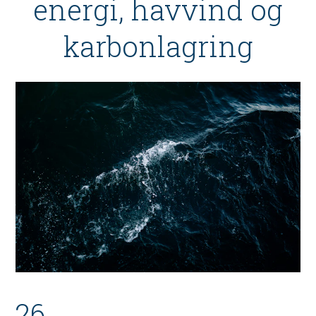
energi, havvind og
karbonlagring
26.