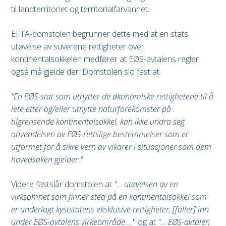
til landterritoriet og territorialfarvannet.
EFTA-domstolen begrunner dette med at en stats
utøvelse av suverene rettigheter over
kontinentalsokkelen medfører at EØS-avtalens regler
også må gjelde der. Domstolen slo fast at
"En EØS-stat som utnytter de økonomiske rettighetene til å
lete etter og/eller utnytte naturforekomster på
tilgrensende kontinentalsokkel, kan ikke undra seg
anvendelsen av EØS-rettslige bestemmelser som er
utformet for å sikre vern av vikarer i situasjoner som dem
hovedsaken gjelder."
Videre fastslår domstolen at
"… utøvelsen av en
virksomhet som finner sted på en kontinentalsokkel som
er underlagt kyststatens eksklusive rettigheter, [faller] inn
under EØS-avtalens virkeområde …
" og at
"… EØS-avtalen