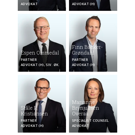
ADVOKAT
ADVOKAT (H)
Finn Backer-
Espen Ommedal
Grøndahl
PARTNER
PARTNER
ADVOKAT (H), SIV. ØK.
ADVOKAT (H)
Marianne
Ståle R.
Brynjulfsen
Kristiansen
Overaa
PARTNER
SPECIALIST COUNSEL
ADVOKAT (H)
ADVOKAT