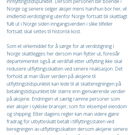
innflyttingstidspunktet. Dersom personen blir boende i
Norge og senere selger aksjer mens han/hun bor her, vil
imidlertid verdistigning utenfor Norge fortsatt bli skattlagt
fullt ut i Norge siden inngangsverdien i slike tilfeller
fortsatt skal settes til historisk kost.
Som et virkemiddel for å sørge for at verdistigning i
Norge skattlegges her dersom man flytter ut, foreslår
departementet også at verdifall etter utflytting ikke skal
redusere utflyttingsskatten ved senere realisasjon. Det
forhold at man låser verdien på aksjene til
utflyttingstidspunktet kan lede til at skatteregningen på
betalingstidspunktet blir større enn gjenværende verdier
på aksjene. Endringen vil særlig ramme personer som
eier aksjer i sykliske bransjer, som for eksempel eiendom
og shipping. Etter dagens regler kan man videre gjøre
fradrag for utbytteskatt betalt i tilflyttingsstaten ved
beregningen av utflyttingsskatten dersom aksjene senere