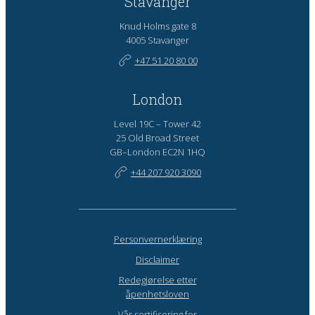
Stavanger
Knud Holms gate 8
4005 Stavanger
+47 51 20 80 00
London
Level 19C – Tower 42
25 Old Broad Street
GB–London EC2N 1HQ
+44 207 920 3090
Personvernerklæring
Disclaimer
Redegjørelse etter
åpenhetsloven
Vår sertifisering for