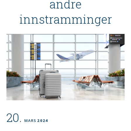
andre
innstramminger
20.
MARS
2024