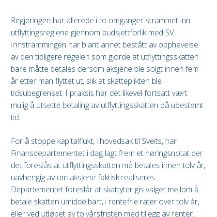
Regjeringen har allerede i to omganger strammet inn
utflyttingsreglene gjennom budsjettforlik med SV.
Innstrammingen har blant annet bestått av opphevelse
av den tidligere regelen som gjorde at utflyttingsskatten
bare måtte betales dersom aksjene ble solgt innen fem
år etter man flyttet ut, slik at skatteplikten ble
tidsubegrenset. I praksis har det likevel fortsatt vært
mulig å utsette betaling av utflyttingsskatten på ubestemt
tid.
For å stoppe kapitalflukt, i hovedsak til Sveits, har
Finansdepartementet i dag lagt frem et høringsnotat der
det foreslås at utflyttingsskatten må betales innen tolv år,
uavhengig av om aksjene faktisk realiseres.
Departementet foreslår at skattyter gis valget mellom å
betale skatten umiddelbart, i rentefrie rater over tolv år,
eller ved utløpet av tolvårsfristen med tillegg av renter.