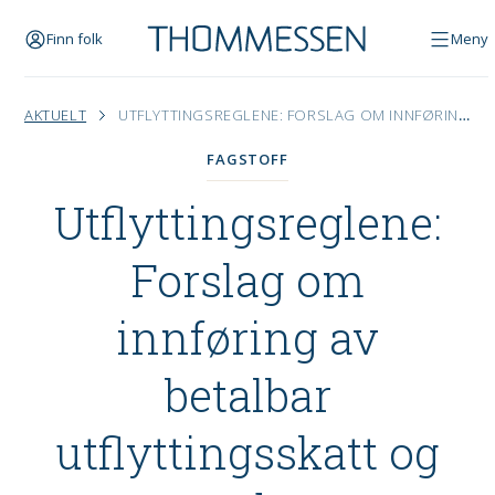
Finn folk
Meny
AKTUELT
UTFLYTTINGSREGLENE: FORSLAG OM INNFØRING AV BETALBAR UTFLYTTINGSSKATT OG ANDRE INNSTRAMMINGER
FAGSTOFF
Utflyttingsreglene:
Forslag om
innføring av
betalbar
utflyttingsskatt og