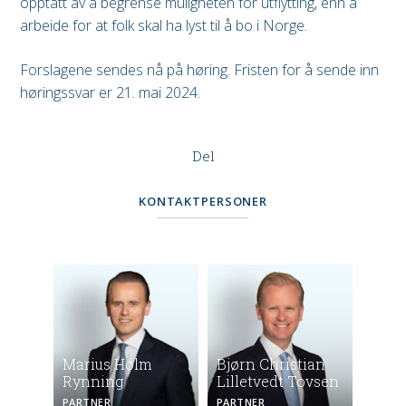
opptatt av å begrense muligheten for utflytting, enn å
arbeide for at folk skal ha lyst til å bo i Norge.
Forslagene sendes nå på høring. Fristen for å sende inn
høringssvar er 21. mai 2024.
Del
KONTAKTPERSONER
Marius Holm
Bjørn Christian
Rynning
Lilletvedt Tovsen
PARTNER
PARTNER