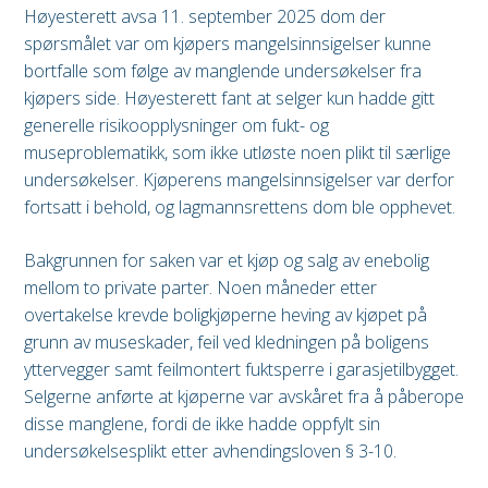
Høyesterett avsa 11. september 2025 dom der
spørsmålet var om kjøpers mangelsinnsigelser kunne
bortfalle som følge av manglende undersøkelser fra
kjøpers side. Høyesterett fant at selger kun hadde gitt
generelle risikoopplysninger om fukt- og
museproblematikk, som ikke utløste noen plikt til særlige
undersøkelser. Kjøperens mangelsinnsigelser var derfor
fortsatt i behold, og lagmannsrettens dom ble opphevet.
Bakgrunnen for saken var et kjøp og salg av enebolig
mellom to private parter. Noen måneder etter
overtakelse krevde boligkjøperne heving av kjøpet på
grunn av museskader, feil ved kledningen på boligens
yttervegger samt feilmontert fuktsperre i garasjetilbygget.
Selgerne anførte at kjøperne var avskåret fra å påberope
disse manglene, fordi de ikke hadde oppfylt sin
undersøkelsesplikt etter avhendingsloven § 3-10.