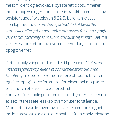
mellom klient og advokat. Høyesterett oppsummerer
med at opplysninger som etter sin karakter omfattes av
bevisforbudet i tvisteloven § 22-5, bare kan kreves
fremlagt hvis "
den som bevisforbudet skal beskytte,
samtykker eller på annen måte må anses for å ha oppgitt
vernet om fortrolighet mellom advokat og klient
". Det må
vurderes konkret om og eventuelt hvor langt klienten har
oppgitt vernet.
Det at opplysninger er formidlet til personer "
i et nært
interessefellesskap eller i et samarbeidsforhold med
klienten
", innebærer ikke uten videre at taushetsretten
også er oppgitt overfor andre, for eksempel motparter i
en senere rettstvist. Høyesterett uttaler at
kontraktsforhandlinger etter omstendighetene kan være
et slikt interessefellesskap overfor utenforstående.
Momenter i vurderingen av om vernet om fortrolighet
mellom advokat og klient er oppgitt, måten opplysningene