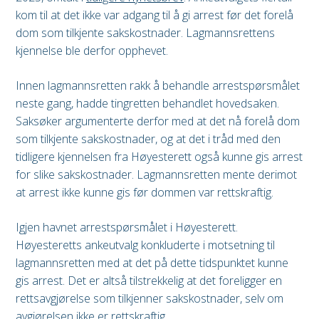
kom til at det ikke var adgang til å gi arrest før det forelå
dom som tilkjente sakskostnader. Lagmannsrettens
kjennelse ble derfor opphevet.
Innen lagmannsretten rakk å behandle arrestspørsmålet
neste gang, hadde tingretten behandlet hovedsaken.
Saksøker argumenterte derfor med at det nå forelå dom
som tilkjente sakskostnader, og at det i tråd med den
tidligere kjennelsen fra Høyesterett også kunne gis arrest
for slike sakskostnader. Lagmannsretten mente derimot
at arrest ikke kunne gis før dommen var rettskraftig.
Igjen havnet arrestspørsmålet i Høyesterett.
Høyesteretts ankeutvalg konkluderte i motsetning til
lagmannsretten med at det på dette tidspunktet kunne
gis arrest. Det er altså tilstrekkelig at det foreligger en
rettsavgjørelse som tilkjenner sakskostnader, selv om
avgjørelsen ikke er rettskraftig.