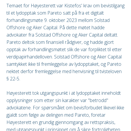
Temaet for Høyesterett var Kistefos' krav om bevistilgang
til et lydopptak som Pareto satt på fra et digitalt
forhandlingsmøte 9. oktober 2023 mellom Solstad
Offshore og Aker Capital. På dette møtet hadde
advokater fra Solstad Offshore og Aker Capital deltatt.
Pareto deltok som finansiell rådgiver, og hadde gjort
opptak av forhandlingsmøtet slik de var forpliktet til etter
verdipapirhandelloven. Solstad Offshore og Aker Capital
samtykket ikke til fremleggelse av lydopptaket, og Pareto
nektet derfor fremleggelse med henvisning til tvisteloven
§ 22-5.
Høyesterett tok utgangspunkt i at lydopptaket inneholdt
opplysninger som etter sin karakter var "betrodd"
advokatene. For spørsmålet om bevisforbudet likevel ikke
gjaldt som følge av delingen med Pareto, foretar
Høyesterett en grundig gjennomgang av rettspraksis,
med utgangspunkt i prinsippet om å sikre fortroligheten