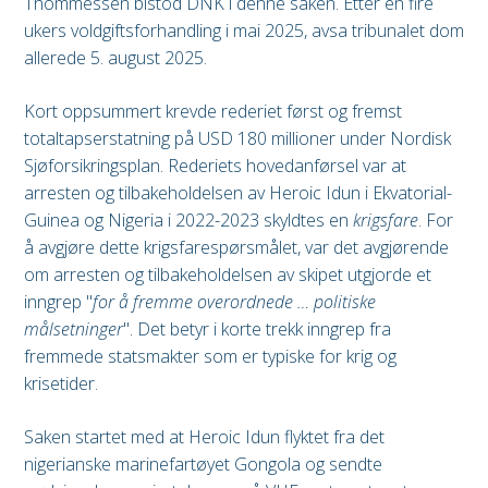
Thommessen bistod DNK i denne saken. Etter en fire
ukers voldgiftsforhandling i mai 2025, avsa tribunalet dom
allerede 5. august 2025.
Kort oppsummert krevde rederiet først og fremst
totaltapserstatning på USD 180 millioner under Nordisk
Sjøforsikringsplan. Rederiets hovedanførsel var at
arresten og tilbakeholdelsen av Heroic Idun i Ekvatorial-
Guinea og Nigeria i 2022-2023 skyldtes en
krigsfare
. For
å avgjøre dette krigsfarespørsmålet, var det avgjørende
om arresten og tilbakeholdelsen av skipet utgjorde et
inngrep "
for å fremme overordnede … politiske
målsetninger
". Det betyr i korte trekk inngrep fra
fremmede statsmakter som er typiske for krig og
krisetider.
Saken startet med at Heroic Idun flyktet fra det
nigerianske marinefartøyet Gongola og sendte