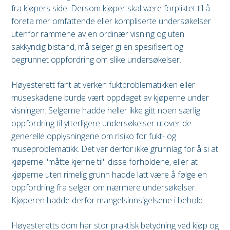
fra kjøpers side. Dersom kjøper skal være forpliktet til å
foreta mer omfattende eller kompliserte undersøkelser
utenfor rammene av en ordinær visning og uten
sakkyndig bistand, må selger gi en spesifisert og
begrunnet oppfordring om slike undersøkelser.
Høyesterett fant at verken fuktproblematikken eller
museskadene burde vært oppdaget av kjøperne under
visningen. Selgerne hadde heller ikke gitt noen særlig
oppfordring til ytterligere undersøkelser utover de
generelle opplysningene om risiko for fukt- og
museproblematikk. Det var derfor ikke grunnlag for å si at
kjøperne "måtte kjenne til" disse forholdene, eller at
kjøperne uten rimelig grunn hadde latt være å følge en
oppfordring fra selger om nærmere undersøkelser.
Kjøperen hadde derfor mangelsinnsigelsene i behold.
Høyesteretts dom har stor praktisk betydning ved kjøp og