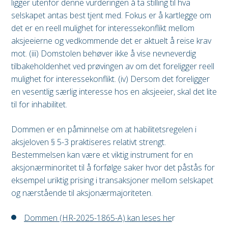
ligger utenfor denne vurderingen å ta stilling til hva
selskapet antas best tjent med. Fokus er å kartlegge om
det er en reell mulighet for interessekonflikt mellom
aksjeeierne og vedkommende det er aktuelt å reise krav
mot. (iii) Domstolen behøver ikke å vise nevneverdig
tilbakeholdenhet ved prøvingen av om det foreligger reell
mulighet for interessekonflikt. (iv) Dersom det foreligger
en vesentlig særlig interesse hos en aksjeeier, skal det lite
til for inhabilitet.
Dommen er en påminnelse om at habilitetsregelen i
aksjeloven § 5-3 praktiseres relativt strengt.
Bestemmelsen kan være et viktig instrument for en
aksjonærminoritet til å forfølge saker hvor det påstås for
eksempel uriktig prising i transaksjoner mellom selskapet
og nærstående til aksjonærmajoriteten.
Dommen (HR-2025-1865-A) kan leses he
r