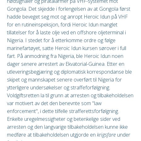
nødsignaler og piratalarmer på VHF-systemet mot
Gongola. Det skjedde i forlengelsen av at Gongola først
hadde beveget seg mot og anropt Heroic Idun på VHF
for en rutineinspeksjon, fordi Heroic Idun manglet
tillatelser for å laste olje ved en offshore oljeterminal i
Nigeria. I stedet for å etterkomme ordre og følge
marinefartøyet, satte Heroic Idun kursen sørover i full
fart. På anmodning fra Nigeria, ble Heroic Idun noen
dager senere arrestert av Ekvatorial-Guinea. Etter en
utleveringsbegjæring og diplomatisk korrespondanse ble
skipet og mannskapet senere overført til Nigeria for
ytterligere undersøkelser og straffeforfølgning.
Voldgiftsretten la til grunn at arresten og tilbakeholdelsen
var motivert av det den benevnte som "law
enforcement", i dette tilfelle strafferettsforfølgning.
Enkelte uregelmessigheter og betenkelige sider ved
arresten og den langvarige tilbakeholdelsen kunne ikke
medføre at tilbakeholdelsen utgjorde en
krigsfare
under