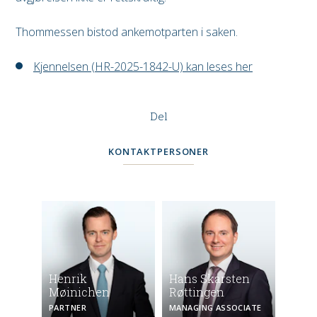
Thommessen bistod ankemotparten i saken.
Kjennelsen (HR-2025-1842-U) kan leses her
Del
KONTAKTPERSONER
Henrik
Hans Skarsten
Møinichen
Røttingen
PARTNER
MANAGING ASSOCIATE