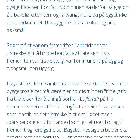
byggetillatelsen bortfalt. Kommunen ga derfor pålegg om
å tilbakeføre tomten, og ila tvangsmulkt da pålegget ikke
ble etterkommet. Husbyggeren betalte ikke og anla
søksmål.
Spørsmålet var om fremdriften i arbeidene var
tilstrekkelig til å hindre bortfall av tillatelsen. Hvis
fremdriften var tilstrekkelig, var kommunens pålegg og
tvangsmulkten ugyldig.
Høyesterett kom samlet til at loven ikke stiller krav om at
byggeprosjektet må være gjennomført innen "rimelig tid"
fra tillatelsen for å unngå bortfall. Et
flertall
på tre
dommere mente at for å unngå at arbeidet skal anses
som innstilt, er det tilstrekkelig at det i løpet av en
toårsperiode er utført arbeid som gir et reelt bidrag til
fremdrift og ferdigstillelse. Bagatellmessige arbeider skal
det derimot ses bort fra. Husbyggerens arbeider oppfylte