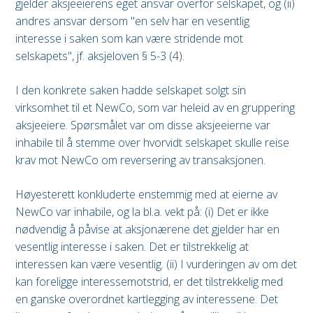
gjelder aksjeeierens eget ansvar overfor selskapet, og (ii)
andres ansvar dersom "en selv har en vesentlig
interesse i saken som kan være stridende mot
selskapets", jf. aksjeloven § 5-3 (4).
I den konkrete saken hadde selskapet solgt sin
virksomhet til et NewCo, som var heleid av en gruppering
aksjeeiere. Spørsmålet var om disse aksjeeierne var
inhabile til å stemme over hvorvidt selskapet skulle reise
krav mot NewCo om reversering av transaksjonen.
Høyesterett konkluderte enstemmig med at eierne av
NewCo var inhabile, og la bl.a. vekt på: (i) Det er ikke
nødvendig å påvise at aksjonærene det gjelder har en
vesentlig interesse i saken. Det er tilstrekkelig at
interessen kan være vesentlig. (ii) I vurderingen av om det
kan foreligge interessemotstrid, er det tilstrekkelig med
en ganske overordnet kartlegging av interessene. Det