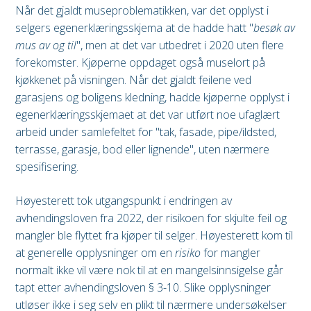
Når det gjaldt museproblematikken, var det opplyst i
selgers egenerklæringsskjema at de hadde hatt "
besøk av
mus av og til
", men at det var utbedret i 2020 uten flere
forekomster. Kjøperne oppdaget også muselort på
kjøkkenet på visningen. Når det gjaldt feilene ved
garasjens og boligens kledning, hadde kjøperne opplyst i
egenerklæringsskjemaet at det var utført noe ufaglært
arbeid under samlefeltet for "tak, fasade, pipe/ildsted,
terrasse, garasje, bod eller lignende", uten nærmere
spesifisering.
Høyesterett tok utgangspunkt i endringen av
avhendingsloven fra 2022, der risikoen for skjulte feil og
mangler ble flyttet fra kjøper til selger. Høyesterett kom til
at generelle opplysninger om en
risiko
for mangler
normalt ikke vil være nok til at en mangelsinnsigelse går
tapt etter avhendingsloven § 3-10. Slike opplysninger
utløser ikke i seg selv en plikt til nærmere undersøkelser