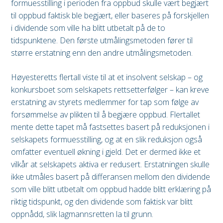
formuesstilling i perioden fra oppbud skulle vært begjært
til oppbud faktisk ble begjært, eller baseres på forskjellen
i dividende som ville ha blitt utbetalt på de to
tidspunktene. Den første utmålingsmetoden fører til
større erstatning enn den andre utmålingsmetoden.
Høyesteretts flertall viste til at et insolvent selskap – og
konkursboet som selskapets rettsetterfølger – kan kreve
erstatning av styrets medlemmer for tap som følge av
forsømmelse av plikten til å begjære oppbud. Flertallet
mente dette tapet må fastsettes basert på reduksjonen i
selskapets formuesstilling, og at en slik reduksjon også
omfatter eventuell økning i gjeld. Det er dermed ikke et
vilkår at selskapets aktiva er redusert. Erstatningen skulle
ikke utmåles basert på differansen mellom den dividende
som ville blitt utbetalt om oppbud hadde blitt erklæring på
riktig tidspunkt, og den dividende som faktisk var blitt
oppnådd, slik lagmannsretten la til grunn.