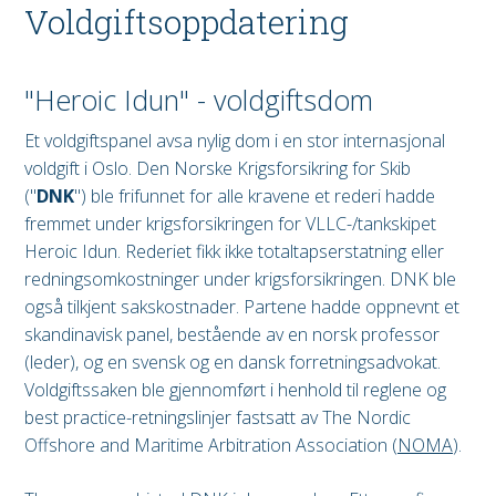
Voldgiftsoppdatering
"Heroic Idun" - voldgiftsdom
Et voldgiftspanel avsa nylig dom i en stor internasjonal
voldgift i Oslo. Den Norske Krigsforsikring for Skib
("
DNK
") ble frifunnet for alle kravene et rederi hadde
fremmet under krigsforsikringen for VLLC-/tankskipet
Heroic Idun. Rederiet fikk ikke totaltapserstatning eller
redningsomkostninger under krigsforsikringen. DNK ble
også tilkjent sakskostnader. Partene hadde oppnevnt et
skandinavisk panel, bestående av en norsk professor
(leder), og en svensk og en dansk forretningsadvokat.
Voldgiftssaken ble gjennomført i henhold til reglene og
best practice-retningslinjer fastsatt av The Nordic
Offshore and Maritime Arbitration Association (
NOMA
).