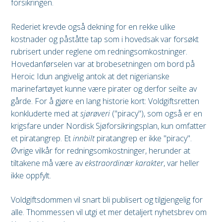
forsikringen.
Rederiet krevde også dekning for en rekke ulike
kostnader og påståtte tap som i hovedsak var forsøkt
rubrisert under reglene om redningsomkostninger.
Hovedanførselen var at brobesetningen om bord på
Heroic Idun angivelig antok at det nigerianske
marinefartøyet kunne være pirater og derfor seilte av
gårde. For å gjøre en lang historie kort: Voldgiftsretten
konkluderte med at
sjørøveri
("piracy"), som også er en
krigsfare under Nordisk Sjøforsikringsplan, kun omfatter
et piratangrep. Et
innbilt
piratangrep er ikke "piracy".
Øvrige vilkår for redningsomkostninger, herunder at
tiltakene må være av
ekstraordinær karakter
, var heller
ikke oppfylt.
Voldgiftsdommen vil snart bli publisert og tilgjengelig for
alle. Thommessen vil utgi et mer detaljert nyhetsbrev om