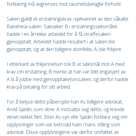
forklaring må avgrenses mot taushetsbelagte forhold.
Saken gjaldt et erstatningskrav i kjølvannet av den såkalte
Baneheia-saken. Saksøker B i erstatningssøksmålet
hadde i en årrekke arbeidet for å få straffesaken
gjenopptatt. Arbeidet hadde resultert i at saken ble
gjenopptatt, og at den tidligere domfelte, A, ble frikjent.
I etterkant av frikjennelsen tok B ut søksmål mot A med
krav om erstatning. B mente at han var blitt engasjert av
A til å jobbe med gjenopptakelsessaken, og derfor hadde
krav på betaling for sitt arbeid.
For å belyse dette påberopte han As tidligere advokat,
Arvid Sjødin, som vitne. A motsatte seg dette, og krevde
vitnet nektet ført. Etter As syn ville Sjødin forklare seg om
opplysninger som var betrodd ham i hans stilling som
advokat. Disse opplysningene var derfor omfattet av