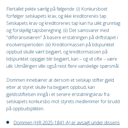
Flertallet pekte særlig på følgende: (i) Konkursboet
forfølger selskapets krav, og ikke kreditorenes tap.
Selskapets krav og kreditorenes tap kan ha ulikt grunnlag
og forskjellig tapsberegning. (ii) Det samsvarer med
"differanselæren" å basere erstatningen på driftstapet i
insolvensperioden. (iii) Kreditormassen på tidspunktet
oppbud skulle vært begjært, og kreditormassen på
tidspunktet oppgjør blir begjært, kan – og vil ofte – være
ulik. Utmålingen ville også reist flere vanskelige spørsmål.
Dommen innebærer at dersom et selskap stifter gjeld
etter at styret skulle ha begjært oppbud, kan
gjeldsstiftelsen inngå i et senere erstatningskrav fra
selskapets konkursbo mot styrets medlemmer for brudd
på oppbudsplikten.
Dommen (HR-2025-1841-A) er avsagt under dissens