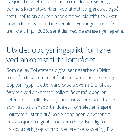
nasjonalbudsjettet foreslås en mindre presisering av
denne sikkerhetsventilen, ved at det klargjøres at også
rett til refusjon av utenlandsk merverdiavgift utelukker
anvendelse av sikkerhetsventilen. Endringen foreslås å
tre i kraft 1. juli 2026, samtidig med de øvrige nye reglene.
Utvidet opplysningsplikt for fører
ved ankomst til tollområdet
Som del av Tolletatens digitaliseringsarbeid (Digitoll)
foreslår departementet å utvide førerens melde- og
opplysningsplikt etter vareførselsloven § 2-3, slik at
føreren ved ankomst til tollområdet må oppgi en
referanse til tolldeklarasjonen for varene som fraktes
som last på transportmiddelet. Formålet er å gjøre
Tolletaten i stand til å koble sendingen av varene til
deklarasjonen digitalt, noe som er nødvendig for
risikovurdering og kontroll ved grensepassering. Fra