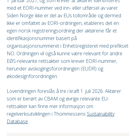
1. januar 2027, og som krever at aktører identifiseres
med et EORI-nummer ved inn- eller utførsel av varer.
Siden Norge ikke er del av EUs tollområde og dermed
ikke er omfattet av EORI-ordningen, etableres det en
egen norsk registreringsordning der aktørene får et
identifikasjonsnummer basert på
organisasjonsnummeret i Enhetsregisteret med prefikset
NO. Ordningen vil også kunne være relevant for andre
EØS-relevante rettsakter som krever EORI-nummer,
herunder avskogingsforordningen (EUDR) og
økodesignforordningen.
Lovendringen foreslås å tre i kraft 1. juli 2026. Aktører
som er berørt av CBAM og øvrige relevante EU-
rettsakter kan finne mer informasjon om
regelverksutviklingen i Thommessens
Sustainability
Database
.