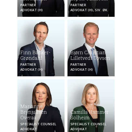
PARTNER
PARTNER
ADVOKAT (H)
ADVOKAT (H), SIV. ØK.
Finn Backer-
Bjørn Christian
Grøndahl
Lilletvedt Tovsen
PARTNER
PARTNER
ADVOKAT (H)
ADVOKAT (H)
Marianne
Brynjulfsen
Camilla Hammer
Overaa
Solheim
SPECIALIST COUNSEL
SPECIALIST COUNSEL
ADVOKAT
ADVOKAT