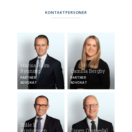
KONTAKTPERSONER
Marius Holm
Rynning
Camilla Bergby
PARTNER
PARTNER
ADVOKAT
ADVOKAT
Ståle R.
Kristiansen
Espen Ommedal