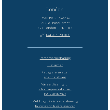
London
Level 19C – Tower 42
25 Old Broad Street
GB–London EC2N 1HQ
+44 207 920 3090
Personvernerklæring
Disclaimer
Redegjørelse etter
åpenhetsloven
Vår sertifisering for
informasjonssikkerhet:
ISO27001-2022
Meld deg på vårt nyhetsbrev og
få invitasjon til våre eventer