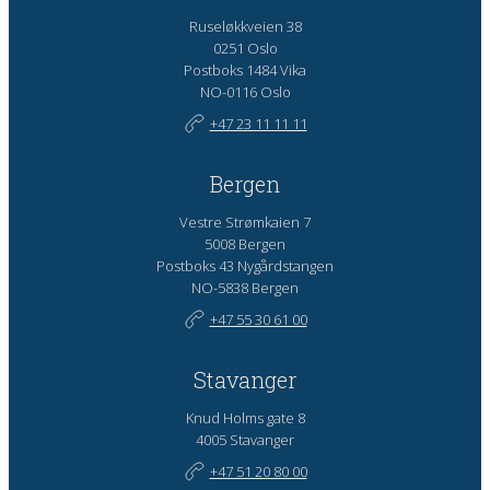
Ruseløkkveien 38
0251 Oslo
Postboks 1484 Vika
NO-0116 Oslo
+47 23 11 11 11
Bergen
Vestre Strømkaien 7
5008 Bergen
Postboks 43 Nygårdstangen
NO-5838 Bergen
+47 55 30 61 00
Stavanger
Knud Holms gate 8
4005 Stavanger
+47 51 20 80 00