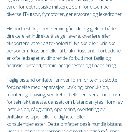
varer for det russiske militæret, som for eksempel
diverse IT-utstyr, flymotorer, generatorer og lekedroner.
Eksportrestriksjonene er vidtgående, og gjelder både
direkte eller indirekte å selge, levere, overføre eller
eksportere varer og teknologi til fysiske eller juridiske
personer i Russland eller til bruk i Russland. Forbudene
er ofte ledsaget av tilhørende forbud mot faglig og
finansiell bistand, formidlingstjenester og finansiering.
Faglig bistand omfatter enhver form for teknisk støtte i
forbindelse med reparasjon, utvikling, produksjon,
montering, prøving, vedlikehold eller enhver annen form
for teknisk tjeneste, uansett om bistanden ytes i form av
instruksjon, rådgivning, opplæring, overføring av
driftskunnskaper eller ferdigheter eller
konsulenttjenester. Dette omfatter også muntlig bistand.
Det vil si at norske personer og selskap også må være