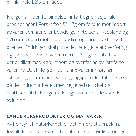
blir lik i hele EØS-området.
Norge har i den forbindelse innført egne nasjonale
presiseringer i Forskriften §§ 17g om forbud mot import
av varer som generer betydelige inntekter til Russland og
17h om forbud mot import av kull og annen fast fossilt
brensel. Endringen skal gjøre det tydeligere at overføring
og kjøp av listeførte varer internt i Norge er tillatt, samt at
det er tillatt med kjøp, import og overføring av listeførte
varer fra EU til Norge. I EU kunne varer innført før
listeføring eller i løpet av overgangsperioder fritt sirkulere
på det indre markedet, men reglene ble tolket og
praktisert ulikt i Norge da Norge ikke er en del av EUs
tollunion.
LANDBRUKSPRODUKTER OG MATVARER
Av hensyn til matsikkerhet, er det innført et unntak fra
frystiltak over sanksjonerte enheter som før listeføringen