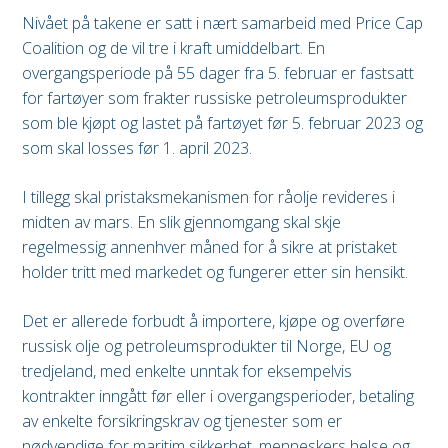
Nivået på takene er satt i nært samarbeid med Price Cap
Coalition og de vil tre i kraft umiddelbart. En
overgangsperiode på 55 dager fra 5. februar er fastsatt
for fartøyer som frakter russiske petroleumsprodukter
som ble kjøpt og lastet på fartøyet før 5. februar 2023 og
som skal losses før 1. april 2023.
I tillegg skal pristaksmekanismen for råolje revideres i
midten av mars. En slik gjennomgang skal skje
regelmessig annenhver måned for å sikre at pristaket
holder tritt med markedet og fungerer etter sin hensikt.
Det er allerede forbudt å importere, kjøpe og overføre
russisk olje og petroleumsprodukter til Norge, EU og
tredjeland, med enkelte unntak for eksempelvis
kontrakter inngått før eller i overgangsperioder, betaling
av enkelte forsikringskrav og tjenester som er
nødvendige for maritim sikkerhet, menneskers helse og