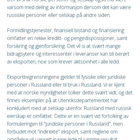
varsom med deling av informasjon dersom det kan være
russiske personer eller selskap på andre siden.
Formidlingstjenester, finansiell bistand og finansiering
omfatter en rekke kreditt- og pengedisposisjoner, samt
forsikring og gjenforsikring. Det vil si at svært mange
bidragsytere og interessenter i leveranser kan bli berørt
av eksporten, noe som krever aktsomhet i alle ledd.
Eksportbegrensningene gjelder til fysiske eller juridiske
personer i Russland eller til bruk i Russland. Vi er kjent
med at norske myndigheter tolker dette svært vidt, og det
finnes eksempler på at Utenriksdepartementet har
konkludert med at selskap utenfor Russland med russisk
eierskap er omfattet. Dette er en svært vid fortolking av
formuleringen til "juridiske personer i Russland", men
forbudet mot "indirekte" eksport, samt reglene om
omgåelse vil uansett kunne lede til samme resultat