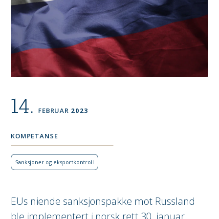
14.
FEBRUAR
2023
KOMPETANSE
Sank­sjoner og eksport­kontroll
EUs niende sanksjonspakke mot Russland
ble implementert i norsk rett 30. januar