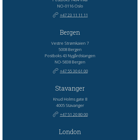
NO-0116 Oslo
+47 23 11 11 11
Bergen
Vestre Strømkaien 7
5008 Bergen
Postboks 43 Nygårdstangen
NO-5838 Bergen
+47 55 30 61 00
Stavanger
Knud Holms gate 8
4005 Stavanger
+47 51 20 80 00
London