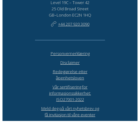
Level 19C – Tower 42
25 Old Broad Street
GB–London EC2N 1HQ
+44 207 920 3090
Personvernerklæring
Disclaimer
Redegjørelse etter
åpenhetsloven
Vår sertifisering for
informasjonssikkerhet:
ISO27001-2022
Meld deg på vårt nyhetsbrev og
få invitasjon til våre eventer