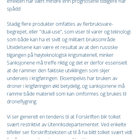
effekten har vært mindre enn prognosene tidligere har
spådd.
Stadig flere produkter omfattes av flerbruksvare-
begrepet, eller "dual-use", som viser til varer og teknologi
som både kan ha et sivilt og militært bruksområde.
Utvidelsene kan være et resultat av at den russiske
tilgangen på høyteknologisk krigsmateriell, minker.
Sanksjonene må treffe riktig og det er derfor essensielt
at de rammer den faktiske utviklingen som skjer
underveis i krigføringen. Eksempelvis har bruken av
droner i krigføringen økt betydelig, og sanksjonene må
ramme både materiell som kan omformes og brukes til
droneflygning.
Vi ser generelt en tendens til at Forskriften blir tolket
svært restriktivt av Utenriksdepartementet. Ved enkelte
tilfeller ser forskriftsteksten ut til å ha blitt tolket svært vidt