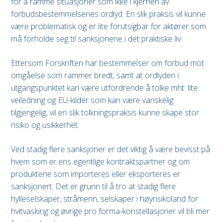
for å ramme situasjoner som ikke i kjernen av
forbudsbestemmelsenes ordlyd. En slik praksis vil kunne
være problematisk og er lite forutsigbar for aktører som
må forholde seg til sanksjonene i det praktiske liv.
Ettersom Forskriften har bestemmelser om forbud mot
omgåelse som rammer bredt, samt at ordlyden i
utgangspunktet kan være utfordrende å tolke mht. lite
veiledning og EU-kilder som kan være vanskelig
tilgjengelig, vil en slik tolkningspraksis kunne skape stor
risiko og usikkerhet.
Ved stadig flere sanksjoner er det viktig å være bevisst på
hvem som er ens egentlige kontraktspartner og om
produktene som importeres eller eksporteres er
sanksjonert. Det er grunn til å tro at stadig flere
hylleselskaper, stråmenn, selskaper i høyrisikoland for
hvitvasking og øvrige pro forma-konstellasjoner vil bli mer