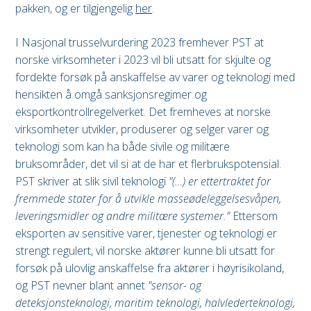
pakken, og er tilgjengelig
her
.
I Nasjonal trusselvurdering 2023 fremhever PST at
norske virksomheter i 2023 vil bli utsatt for skjulte og
fordekte forsøk på anskaffelse av varer og teknologi med
hensikten å omgå sanksjonsregimer og
eksportkontrollregelverket. Det fremheves at norske
virksomheter utvikler, produserer og selger varer og
teknologi som kan ha både sivile og militære
bruksområder, det vil si at de har et flerbrukspotensial.
PST skriver at slik sivil teknologi
"(…) er ettertraktet for
fremmede stater for å utvikle masseødeleggelsesvåpen,
leveringsmidler og andre militære systemer."
Ettersom
eksporten av sensitive varer, tjenester og teknologi er
strengt regulert, vil norske aktører kunne bli utsatt for
forsøk på ulovlig anskaffelse fra aktører i høyrisikoland,
og PST nevner blant annet
"sensor- og
deteksjonsteknologi, maritim teknologi, halvlederteknologi,