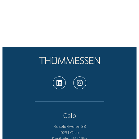
Oslo
Ruseløkkveien 38
0251 Oslo
Postboks 1484 Vika