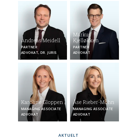
Markus
Andreas Meidell
Kjelløkken
PARTNER
PARTNER
ADVOKAT, DR. JURIS
ADVOKAT
Karoline Gloppen
Åse Rieber-Mohn
MANAGING ASSOCIATE
MANAGING ASSOCIATE
ADVOKAT
ADVOKAT
AKTUELT