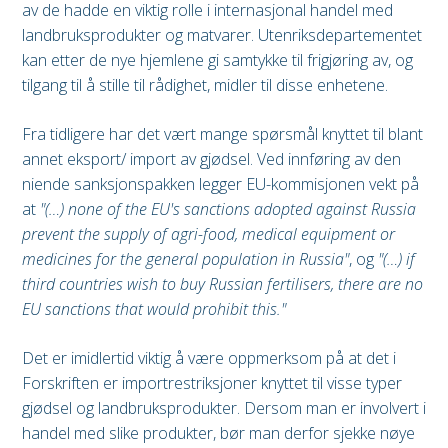
av de hadde en viktig rolle i internasjonal handel med
landbruksprodukter og matvarer. Utenriksdepartementet
kan etter de nye hjemlene gi samtykke til frigjøring av, og
tilgang til å stille til rådighet, midler til disse enhetene.
Fra tidligere har det vært mange spørsmål knyttet til blant
annet eksport/ import av gjødsel. Ved innføring av den
niende sanksjonspakken legger EU-kommisjonen vekt på
at
"(…) none of the EU's sanctions adopted against Russia
prevent the supply of agri-food, medical equipment or
medicines for the general population in Russia"
, og
"(…) if
third countries wish to buy Russian fertilisers, there are no
EU sanctions that would prohibit this."
Det er imidlertid viktig å være oppmerksom på at det i
Forskriften er importrestriksjoner knyttet til visse typer
gjødsel og landbruksprodukter. Dersom man er involvert i
handel med slike produkter, bør man derfor sjekke nøye