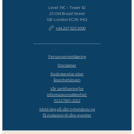
Level 19C – Tower 42
25 Old Broad Street
GB–London EC2N 1HQ
+44 207 920 3090
Personvernerklæring
Disclaimer
Redegjørelse etter
åpenhetsloven
Vår sertifisering for
informasjonssikkerhet:
ISO27001-2022
Meld deg på vårt nyhetsbrev og
få invitasjon til våre eventer