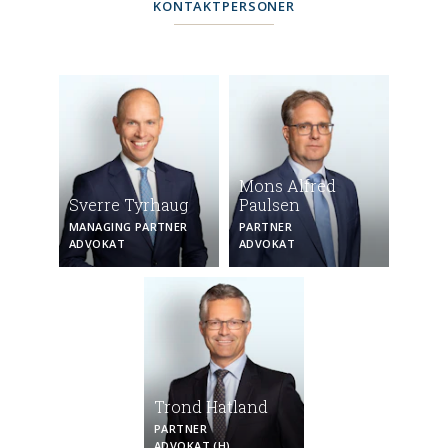
KONTAKTPERSONER
Mons Alfred
Sverre Tyrhaug
Paulsen
MANAGING PARTNER
PARTNER
ADVOKAT
ADVOKAT
Trond Hatland
PARTNER
ADVOKAT (H)