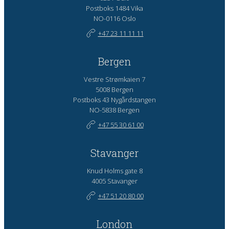
Postboks 1484 Vika
NO-0116 Oslo
+47 23 11 11 11
Bergen
Vestre Strømkaien 7
5008 Bergen
Postboks 43 Nygårdstangen
NO-5838 Bergen
+47 55 30 61 00
Stavanger
Knud Holms gate 8
4005 Stavanger
+47 51 20 80 00
London