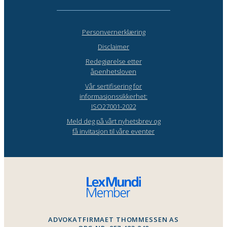
Personvernerklæring
Disclaimer
Redegjørelse etter
åpenhetsloven
Vår sertifisering for
informasjonssikkerhet:
ISO27001-2022
Meld deg på vårt nyhetsbrev og
få invitasjon til våre eventer
ADVOKATFIRMAET THOMMESSEN AS