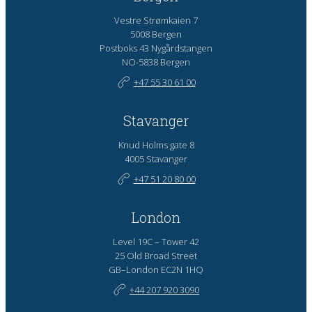
Vestre Strømkaien 7
5008 Bergen
Postboks 43 Nygårdstangen
NO-5838 Bergen
+47 55 30 61 00
Stavanger
Knud Holms gate 8
4005 Stavanger
+47 51 20 80 00
London
Level 19C – Tower 42
25 Old Broad Street
GB–London EC2N 1HQ
+44 207 920 3090