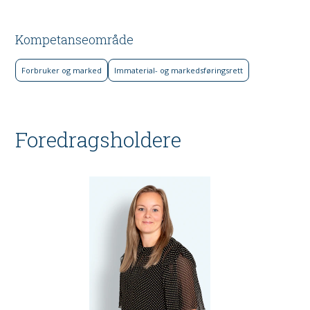
Kompetanseområde
Forbruker og marked
Immaterial- og markeds­føringsrett
Foredragsholdere