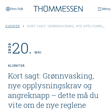
Finn folk
Meny
EVENTER
KORT SAGT: GRØNNVASKING, NYE OPPLYSNINGSKRAV OG ANGREKNAPP – DETTE MÅ DU VITE OM DE NYE REGLENE
20.
2026
MAI
KLIENTER
Kort sagt: Grønnvasking,
nye opplysningskrav og
angreknapp – dette må du
vite om de nye reglene