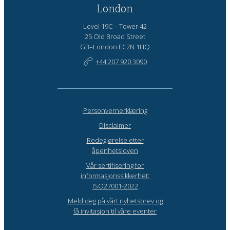
London
Level 19C – Tower 42
25 Old Broad Street
GB–London EC2N 1HQ
+44 207 920 3090
Personvernerklæring
Disclaimer
Redegjørelse etter
åpenhetsloven
Vår sertifisering for
informasjonssikkerhet:
ISO27001-2022
Meld deg på vårt nyhetsbrev og
få invitasjon til våre eventer