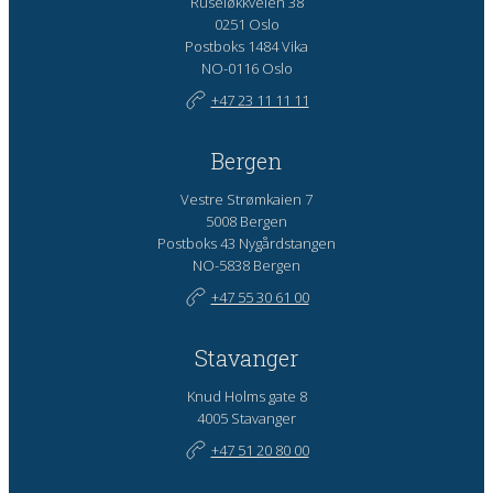
Ruseløkkveien 38
0251 Oslo
Postboks 1484 Vika
NO-0116 Oslo
+47 23 11 11 11
Bergen
Vestre Strømkaien 7
5008 Bergen
Postboks 43 Nygårdstangen
NO-5838 Bergen
+47 55 30 61 00
Stavanger
Knud Holms gate 8
4005 Stavanger
+47 51 20 80 00