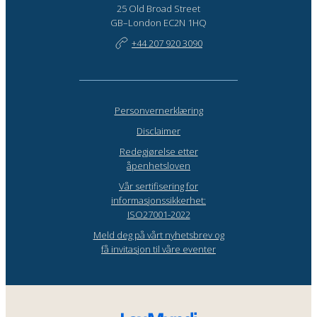
25 Old Broad Street
GB–London EC2N 1HQ
+44 207 920 3090
Personvernerklæring
Disclaimer
Redegjørelse etter
åpenhetsloven
Vår sertifisering for
informasjonssikkerhet:
ISO27001-2022
Meld deg på vårt nyhetsbrev og
få invitasjon til våre eventer