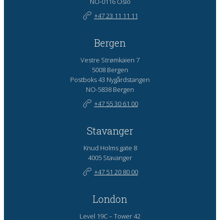
NO-0116 Oslo
+47 23 11 11 11
Bergen
Vestre Strømkaien 7
5008 Bergen
Postboks 43 Nygårdstangen
NO-5838 Bergen
+47 55 30 61 00
Stavanger
Knud Holms gate 8
4005 Stavanger
+47 51 20 80 00
London
Level 19C – Tower 42