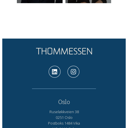
Oslo
Ruseløkkveien 38
0251 Oslo
Postboks 1484 Vika