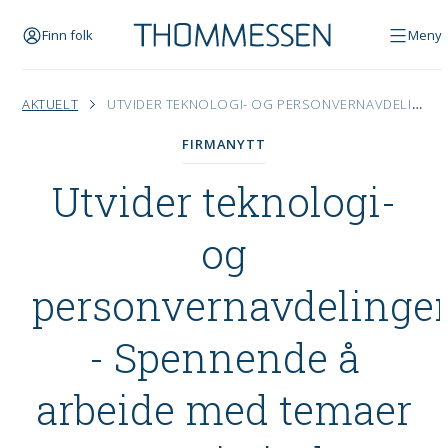
Finn folk
Meny
AKTUELT
UTVIDER TEKNOLOGI- OG PERSONVERNAVDELINGEN: - SPENNENDE Å ARBEIDE MED TEMAER SOM ER I VINDEN
FIRMANYTT
Utvider teknologi-
og
personvernavdelinge
- Spennende å
arbeide med temaer