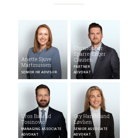
Christopher
Sparre-Enger
Anette Sjuve
Clausen
Martinussen
PARTNER
SENIOR HR ADVISOR
ADVOKAT
Uros Baarlid
Gry Handeland
Tosinovic
Løvlien
MANAGING ASSOCIATE
SENIOR ASSOCIATE
ADVOKAT
ADVOKAT