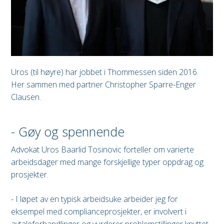
Uros (til høyre) har jobbet i Thommessen siden 2016.
Her sammen med partner Christopher Sparre-Enger
Clausen.
- Gøy og spennende
Advokat Uros Baarlid Tosinovic forteller om varierte
arbeidsdager med mange forskjellige typer oppdrag og
prosjekter.
- I løpet av en typisk arbeidsuke arbeider jeg for
eksempel med complianceprosjekter, er involvert i