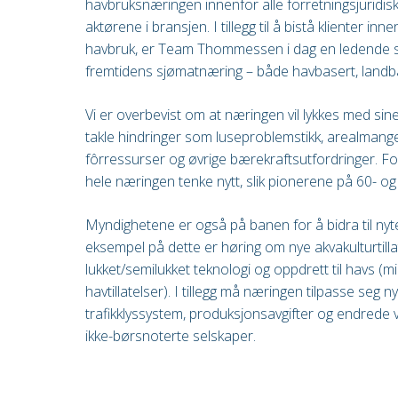
havbruksnæringen innenfor alle forretningsjurid
aktørene i bransjen. I tillegg til å bistå klienter in
havbruk, er Team Thommessen i dag en ledende st
fremtidens sjømatnæring – både havbasert, landb
Vi er overbevist om at næringen vil lykkes med si
takle hindringer som luseproblemstikk, arealmangel,
fôrressurser og øvrige bærekraftsutfordringer. For
hele næringen tenke nytt, slik pionerene på 60- og 
Myndighetene er også på banen for å bidra til nyten
eksempel på dette er høring om nye akvakulturtilla
lukket/semilukket teknologi og oppdrett til havs (mil
havtillatelser). I tillegg må næringen tilpasse seg 
trafikklyssystem, produksjonsavgifter og endrede 
ikke-børsnoterte selskaper.