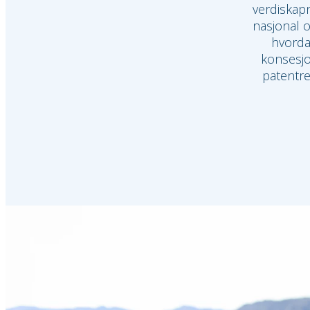
verdiskapn
nasjonal o
hvorda
konsesjon
patentre