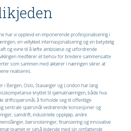
dikjeden
ene har vi opplevd en imponerende profesjonalisering i
ringen, en vellykket internasjonalisering og en betydelig
aft og evne til å løfte ambisiøse og utfordrende
tviklingen medfører et behov for bredere sammensatte
erter som sammen med aktører i næringen sikrer at
ene realiseres.
r i Bergen, Oslo, Stavanger og London har lang
pisskompetanse knyttet til sjømatnæringen, både hva
e driftsspørsmål, å forholde seg til offentlige
og sentrale spørsmål vedrørende konsesjoner og
eringer, samdrift, industrielle oppkjøp, andre
nslåinger, børsnoteringer, finansiering og innovative
Sjømat-teamet er også ledende med sin omfattende