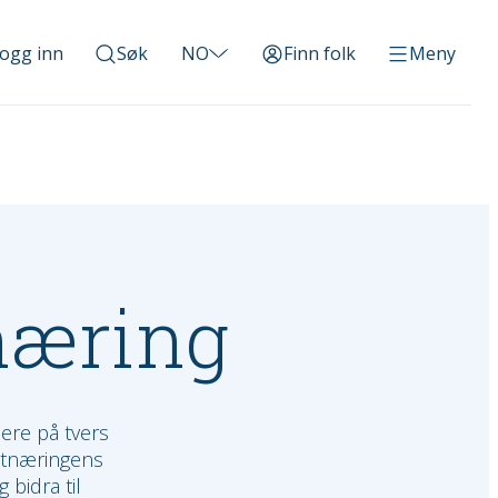
ogg inn
Søk
NO
Finn folk
Meny
næring
ere på tvers
atnæringens
 bidra til