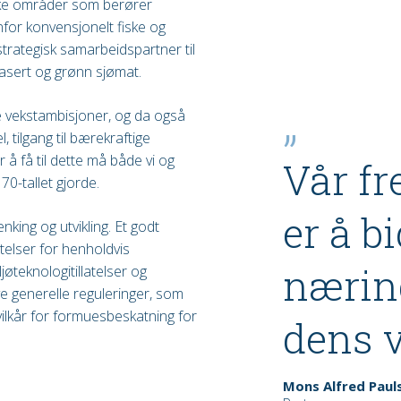
iske områder som berører
nenfor konvensjonelt fiske og
rategisk samarbeidspartner til
asert og grønn sjømat.
ne vekstambisjoner, og da også
 tilgang til bærekraftige
 å få til dette må både vi og
Vår f
70-tallet gjorde.
er å b
king og utvikling. Et godt
telser for henholdvis
nærin
jøteknologitillatelser og
nye generelle reguleringer, som
vilkår for formuesbeskatning for
dens v
Mons Alfred Paul