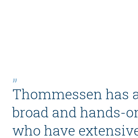
Thommessen has a
broad and hands-o
who have extensiv