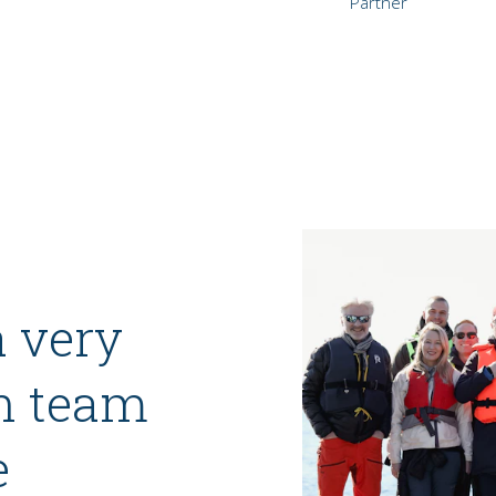
Partner
 very
n team
e