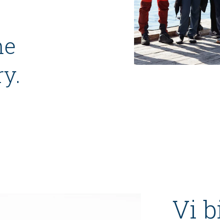
he
y.
Vi b