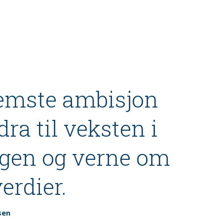
remste ambisjon
idra til veksten i
gen og verne om
erdier.
sen