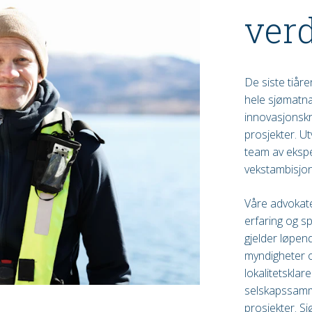
ver
De siste tiår
hele sjømatnæ
innovasjonskr
prosjekter. U
team av eksp
vekstambisjon
Våre advokate
erfaring og s
gjelder løpend
myndigheter 
lokalitetsklar
selskapssamme
prosjekter. 