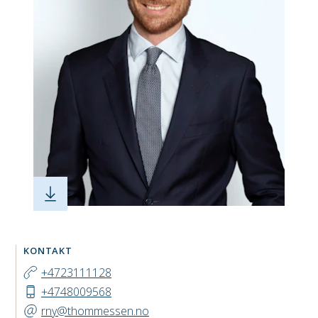
KONTAKT
+4723111128
+4748009568
rny@thommessen.no