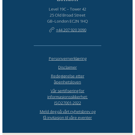
Level 19C – Tower 42
25 Old Broad Street
GB–London EC2N 1HQ
+44 207 920 3090
Personvernerklæring
Disclaimer
Redegjørelse etter
åpenhetsloven
Vår sertifisering for
informasjonssikkerhet:
ISO27001-2022
Meld deg på vårt nyhetsbrev og
få invitasjon til våre eventer