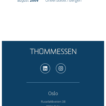
Universitetet i Bergen
august
2009
Oslo
Ruseløkkveien 38