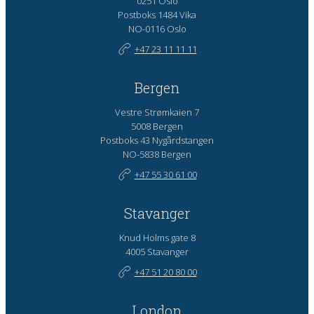
0251 Oslo
Postboks 1484 Vika
NO-0116 Oslo
+47 23 11 11 11
Bergen
Vestre Strømkaien 7
5008 Bergen
Postboks 43 Nygårdstangen
NO-5838 Bergen
+47 55 30 61 00
Stavanger
Knud Holms gate 8
4005 Stavanger
+47 51 20 80 00
London