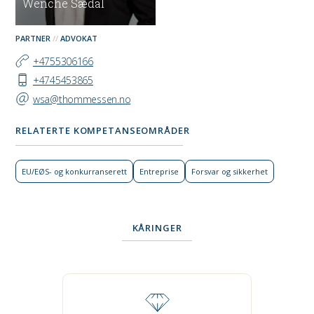
Wenche Sædal
PARTNER
ADVOKAT
+4755306166
+4745453865
wsa@thommessen.no
RELATERTE KOMPETANSEOMRÅDER
EU/EØS- og konkurranse­rett
Entreprise
Forsvar og sikkerhet
KÅRINGER