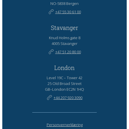
NO-5838 Bergen
+47 55 30 61 00
Stavanger
Knud Holms gate 8
4005 Stavanger
+47 51 20 80 00
London
Level 19C – Tower 42
25 Old Broad Street
GB–London EC2N 1HQ
+44 207 920 3090
Personvernerklæring