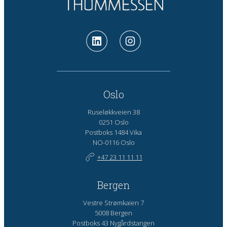
Oslo
Ruseløkkveien 38
0251 Oslo
Postboks 1484 Vika
NO-0116 Oslo
+47 23 11 11 11
Bergen
Vestre Strømkaien 7
5008 Bergen
Postboks 43 Nygårdstangen