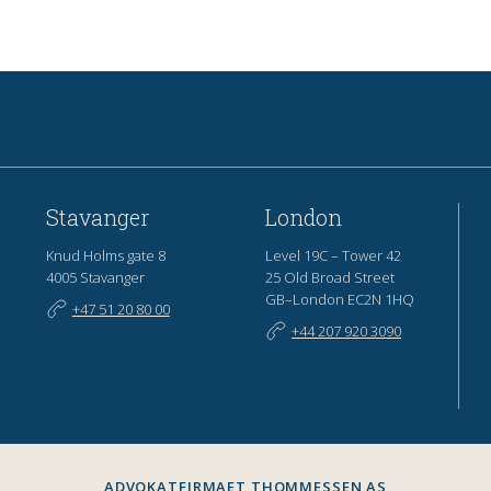
Stavanger
London
Knud Holms gate 8
Level 19C – Tower 42
4005 Stavanger
25 Old Broad Street
GB–London EC2N 1HQ
+47 51 20 80 00
+44 207 920 3090
ADVOKATFIRMAET THOMMESSEN AS