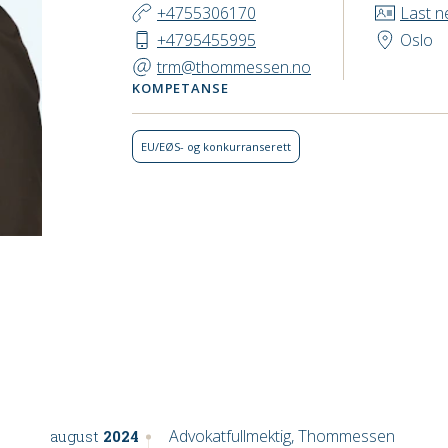
KONTAKT
+4755306170
Last n
+4795455995
Oslo
trm@thommessen.no
KOMPETANSE
EU/EØS- og konkurranse­rett
Advokatfullmektig, Thommessen
august
2024