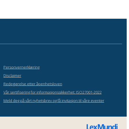
Personvernerklæring
Disclaimer
Redegjørelse etter åpenhetsloven
Vår sertifisering for informasjonssikkerhet: ISO27001-2022
Meld deg på vårt nyhetsbrev og få invitasjon til våre eventer