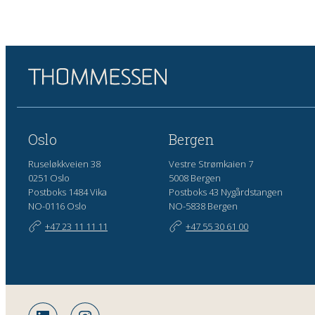
Oslo
Bergen
Ruseløkkveien 38
Vestre Strømkaien 7
0251 Oslo
5008 Bergen
Postboks 1484 Vika
Postboks 43 Nygårdstangen
NO-0116 Oslo
NO-5838 Bergen
+47 23 11 11 11
+47 55 30 61 00