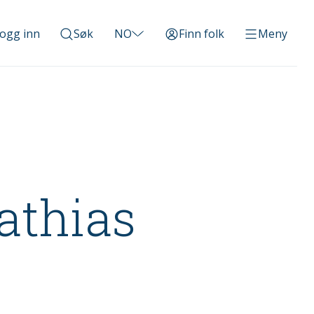
ogg inn
Søk
NO
Finn folk
Meny
athias