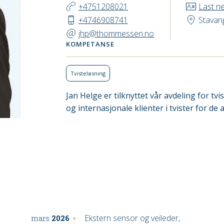
KONTAKT
+4751208021
Last n
+4746908741
Stavan
jhp@thommessen.no
KOMPETANSE
Tviste­løsning
Jan Helge er tilknyttet vår avdeling for t
og internasjonale klienter i tvister for de
Ekstern sensor og veileder,
mars
2026