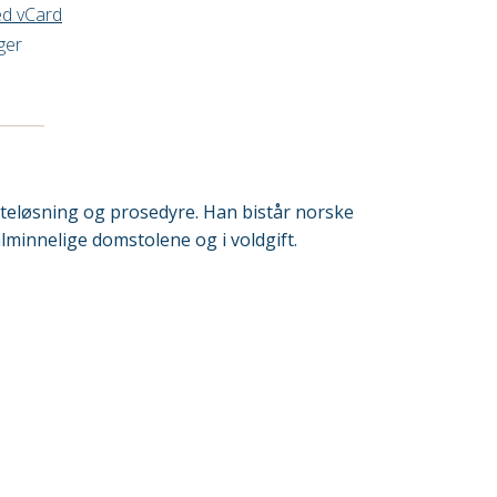
ed vCard
ger
visteløsning og prosedyre. Han bistår norske
 alminnelige domstolene og i voldgift.