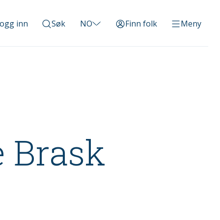
ogg inn
Søk
NO
Finn folk
Meny
e Brask