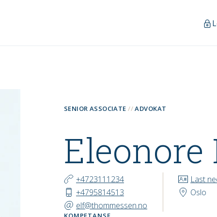
L
SENIOR ASSOCIATE
ADVOKAT
Eleonore 
KONTAKT
+4723111234
Last ne
+4795814513
Oslo
elf@thommessen.no
KOMPETANSE