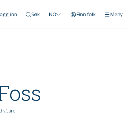
ogg inn
Søk
NO
Finn folk
Meny
Foss
d vCard