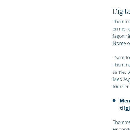
Digit
Thommess
en mer e
fagområd
Norge og
- Som fo
Thommess
samlet p
Med Avgi
forteller
Mens
tilg
Thommess
Finansd