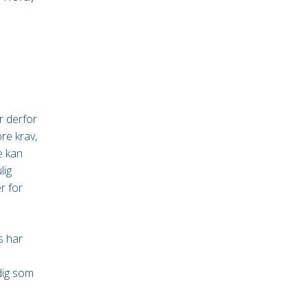
r derfor
re krav,
e kan
lig
er for
s har
dig som