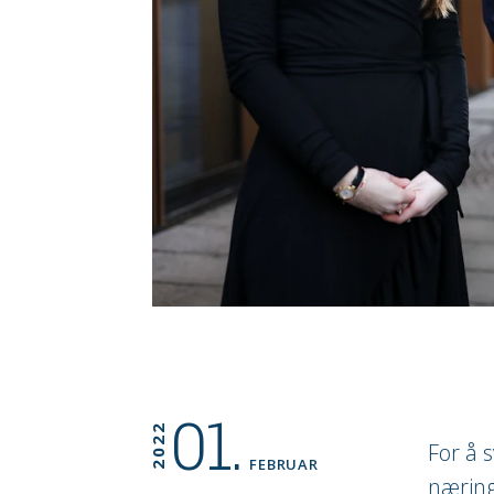
01.
2022
For å 
FEBRUAR
nærings