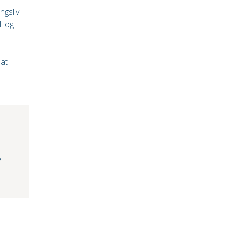
ngsliv.
ll og
 at
?