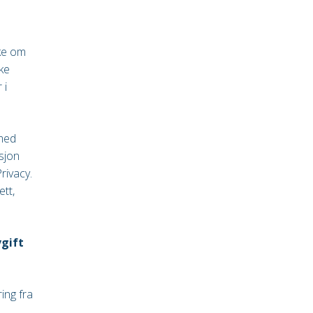
ske om
ike
 i
 med
asjon
rivacy.
tt,
vgift
ing fra