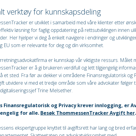
alt verktøy for kunnskapsdeling
enTracker er utviklet i samarbeid med våre klienter etter øn
ffektiv løsning for faglig oppdatering på rettsutviklingen innen ul
er. Her hjelper vi deg å enkelt navigere i endringer og utviklinger
 EU som er relevante for deg og din virksomhet.
rretningsadvokatfirma er kunnskap vår viktigste ressurs. Målet
enTracker er å gi brukeren verdifull og lett tilgjengelig inform
å et sted. Fra før av dekker vi områdene Finansregulatorisk og P
ft utvidere vi med et tredje område som våre advokater følger te
 digitaliseringssjef Trine Melsether.
 Finansregulatorisk og Privacy krever innlogging, er A
jengelig for alle.
Besøk ThommessenTracker Avgift her
.
ens ekspertgruppe knyttet til avgiftsrett har lang og bred erfar
epartementet, Skatteetaten og advokatvirksomhet med