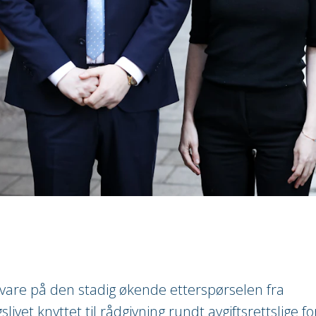
svare på den stadig økende etterspørselen fra
livet knyttet til rådgivning rundt avgiftsrettslige fo