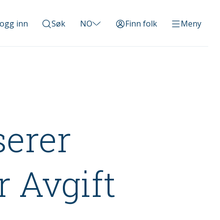
ogg inn
Søk
NO
Finn folk
Meny
erer
 Avgift