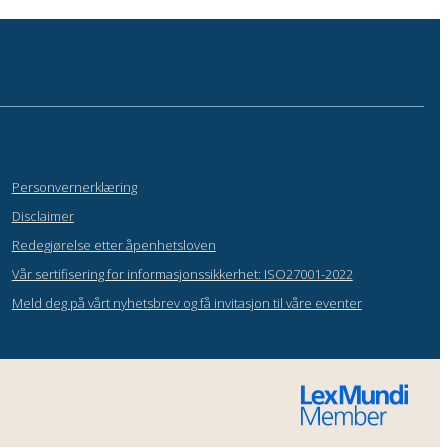
Personvernerklæring
Disclaimer
Redegjørelse etter åpenhetsloven
Vår sertifisering for informasjonssikkerhet: ISO27001-2022
Meld deg på vårt nyhetsbrev og få invitasjon til våre eventer