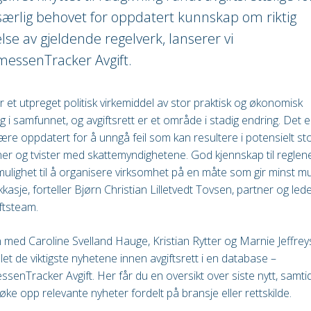
særlig behovet for oppdatert kunnskap om riktig
else av gjeldende regelverk, lanserer vi
ssenTracker Avgift.
 er et utpreget politisk virkemiddel av stor praktisk og økonomisk
g i samfunnet, og avgiftsrett er et område i stadig endring. Det e
 være oppdatert for å unngå feil som kan resultere i potensielt sto
er og tvister med skattemyndighetene. God kjennskap til reglen
mulighet til å organisere virksomhet på en måte som gir minst mu
kkasje, forteller Bjørn Christian Lilletvedt Tovsen, partner og led
iftsteam.
ed Caroline Svelland Hauge, Kristian Rytter og Marnie Jeffrey
et de viktigste nyhetene innen avgiftsrett i en database –
enTracker Avgift. Her får du en oversikt over siste nytt, samti
øke opp relevante nyheter fordelt på bransje eller rettskilde.