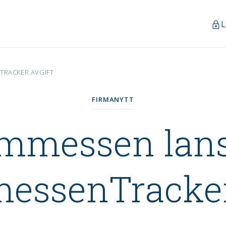
L
RACKER AVGIFT
FIRMANYTT
mmessen lans
ssenTracker