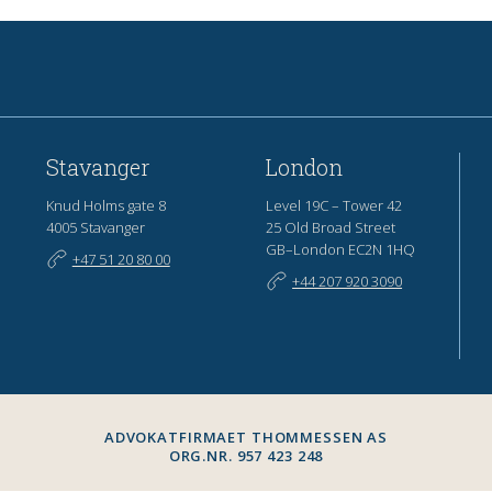
Stavanger
London
Knud Holms gate 8
Level 19C – Tower 42
4005 Stavanger
25 Old Broad Street
GB–London EC2N 1HQ
+47 51 20 80 00
+44 207 920 3090
ADVOKATFIRMAET THOMMESSEN AS
ORG.NR. 957 423 248