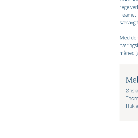
regelverk
Teamet rå
særavgif
Med denn
næringsl
månedlig
Mel
Ønske
Thomm
Huk a