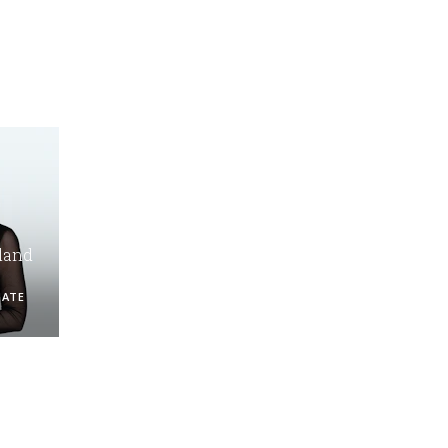
land
IATE