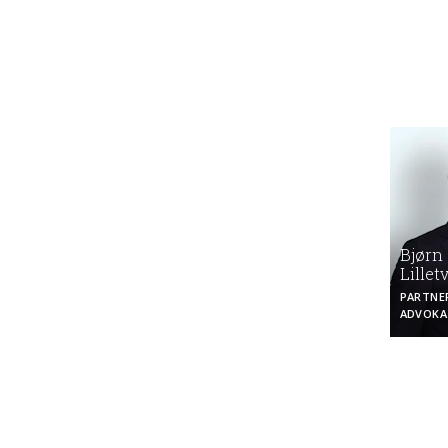
Bjørn 
Lillet
PARTNE
ADVOKA