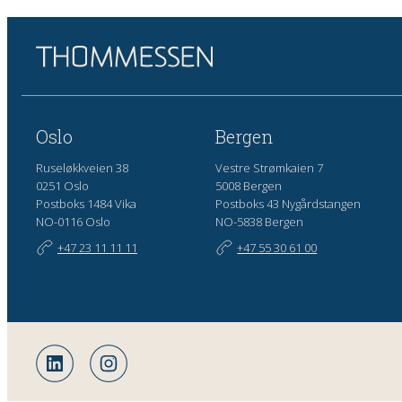
Oslo
Bergen
Ruseløkkveien 38
Vestre Strømkaien 7
0251 Oslo
5008 Bergen
Postboks 1484 Vika
Postboks 43 Nygårdstangen
NO-0116 Oslo
NO-5838 Bergen
+47 23 11 11 11
+47 55 30 61 00