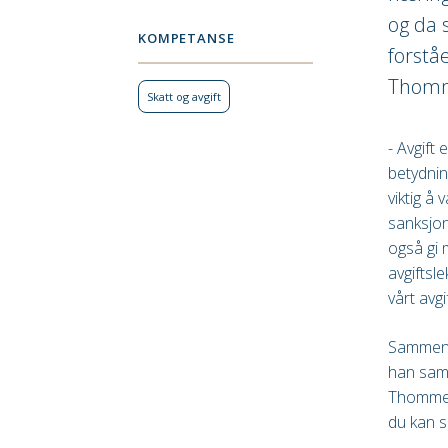
og da 
KOMPETANSE
forstå
Thomme
Skatt og avgift
- Avgift
betydnin
viktig å
sanksjon
også gi 
avgiftsle
vårt avg
Sammen m
han saml
Thommess
du kan s