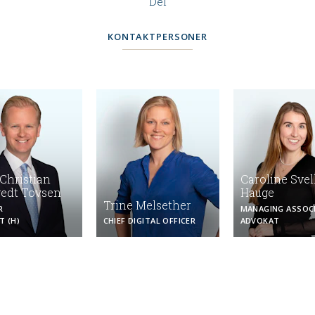
Del
KONTAKTPERSONER
Christian
Caroline Svel
vedt Tovsen
Hauge
Trine Melsether
R
MANAGING ASSOC
T (H)
CHIEF DIGITAL OFFICER
ADVOKAT