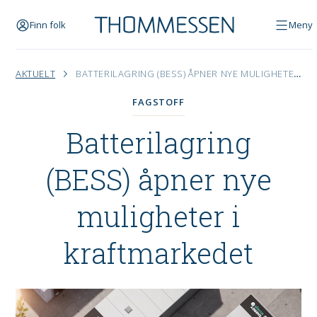
Finn folk
Meny
AKTUELT
BATTERILAGRING (BESS) ÅPNER NYE MULIGHETER I KRAFTMARKEDET
FAGSTOFF
Batterilagring
(BESS) åpner nye
muligheter i
kraftmarkedet