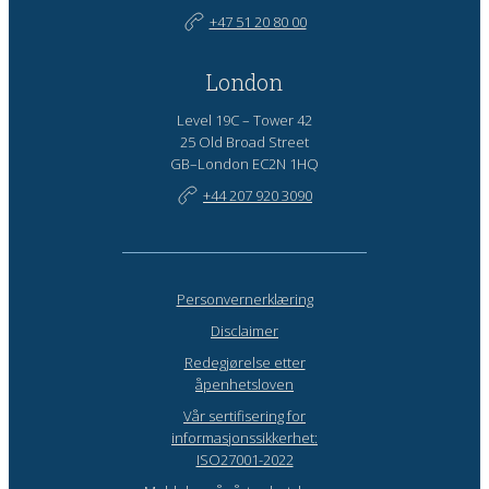
+47 51 20 80 00
London
Level 19C – Tower 42
25 Old Broad Street
GB–London EC2N 1HQ
+44 207 920 3090
Personvernerklæring
Disclaimer
Redegjørelse etter
åpenhetsloven
Vår sertifisering for
informasjonssikkerhet:
ISO27001-2022