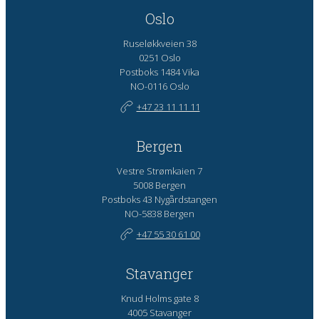
Oslo
Ruseløkkveien 38
0251 Oslo
Postboks 1484 Vika
NO-0116 Oslo
+47 23 11 11 11
Bergen
Vestre Strømkaien 7
5008 Bergen
Postboks 43 Nygårdstangen
NO-5838 Bergen
+47 55 30 61 00
Stavanger
Knud Holms gate 8
4005 Stavanger