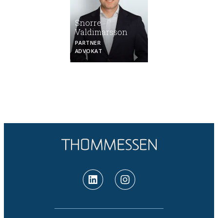
Snorre
Valdimarsson
PARTNER
ADVOKAT