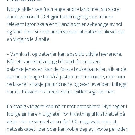
Norge skiller seg fra mange andre land med sin store
andel vannkraft. Det gjør batterilagring noe mindre
relevant i stor skala enn i land som er avhengige av sol
og vind, men Snorre understreker at batterier likevel har
en viktig rolle å spille.
– Vannkraft og batterier kan absolutt utfylle hverandre.
Når ett vannkraftanlegg blir bedt å om levere
balansetjenester, kan de første bruke batterier, slik at de
kan bruke lengre tid på å justere inn turbinene, noe som
reduserer slitasje på turbinene og øker levetiden. I tillegg
har du frekvensmarkedet som utvikler seg, sier han.
En stadig viktigere kobling er mot datasentre. Nye regler i
Norge gir flere muligheter for tilknytning til kraftnettet på
vilkår - for eksempel at du får 100 megawatt, men at
nettselskapet i perioder kan koble deg av i korte perioder.