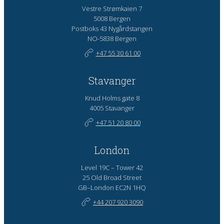
Vestre Strømkaien 7
5008 Bergen
Postboks 43 Nygårdstangen
NO-5838 Bergen
+47 55 30 61 00
Stavanger
Knud Holms gate 8
4005 Stavanger
+47 51 20 80 00
London
Level 19C – Tower 42
25 Old Broad Street
GB–London EC2N 1HQ
+44 207 920 3090