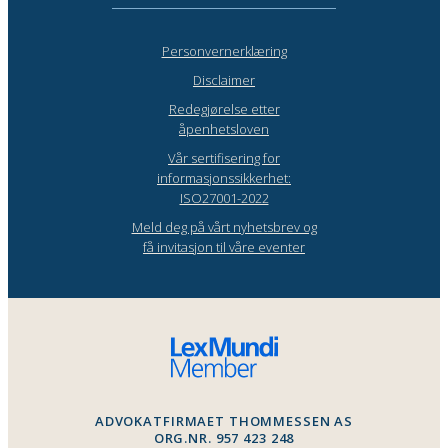
Personvernerklæring
Disclaimer
Redegjørelse etter
åpenhetsloven
Vår sertifisering for
informasjonssikkerhet:
ISO27001-2022
Meld deg på vårt nyhetsbrev og
få invitasjon til våre eventer
ADVOKATFIRMAET THOMMESSEN AS
ORG.NR. 957 423 248