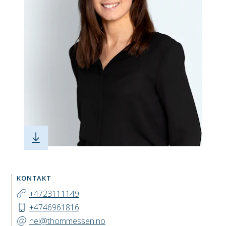
KONTAKT
+4723111149
+4746961816
nel@thommessen.no