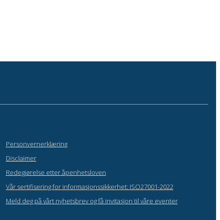
Personvernerklæring
Disclaimer
Redegjørelse etter åpenhetsloven
Vår sertifisering for informasjonssikkerhet: ISO27001-2022
Meld deg på vårt nyhetsbrev og få invitasjon til våre eventer