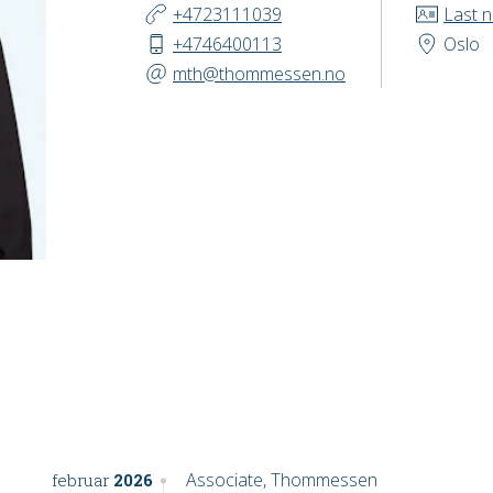
KONTAKT
+4723111039
Last 
+4746400113
Oslo
mth@thommessen.no
Associate, Thommessen
februar
2026