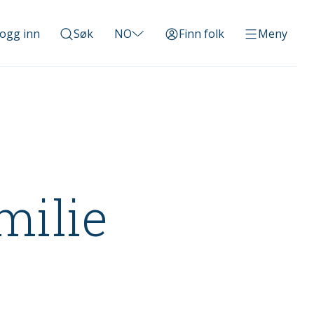
ogg inn
Søk
NO
Finn folk
Meny
milie