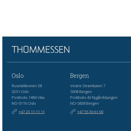
Oslo
Bergen
Ruseløkkveien 38
Vestre Strømkaien 7
0251 Oslo
5008 Bergen
Postboks 1484 Vika
Postboks 43 Nygårdstangen
NO-0116 Oslo
NO-5838 Bergen
+47 23 11 11 11
+47 55 30 61 00