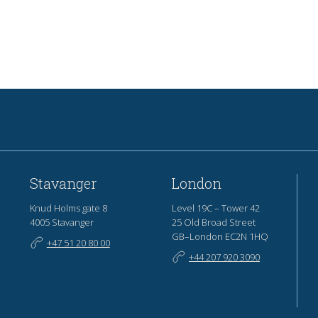
Stavanger
London
Knud Holms gate 8
Level 19C – Tower 42
4005 Stavanger
25 Old Broad Street
GB–London EC2N 1HQ
+47 51 20 80 00
+44 207 920 3090