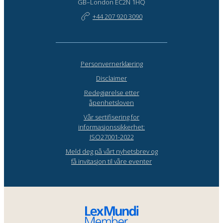
GB–London EC2N 1HQ
+44 207 920 3090
Personvernerklæring
Disclaimer
Redegjørelse etter
åpenhetsloven
Vår sertifisering for
informasjonssikkerhet:
ISO27001-2022
Meld deg på vårt nyhetsbrev og
få invitasjon til våre eventer