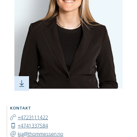
KONTAKT
+4723111422
+4741337584
kja@thommessen.no