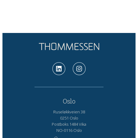
Oslo
Ruseløkkveien 38
0251 Oslo
Postboks 1484 Vika
NO-0116 Oslo