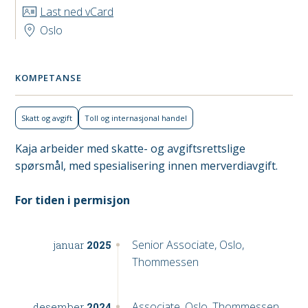
Last ned vCard
Oslo
KOMPETANSE
Skatt og avgift
Toll og internasjonal handel
Kaja arbeider med skatte- og avgiftsrettslige
spørsmål, med spesialisering innen merverdiavgift.
For tiden i permisjon
Senior Associate, Oslo,
januar
2025
Thommessen
Associate, Oslo, Thommessen
desember
2024