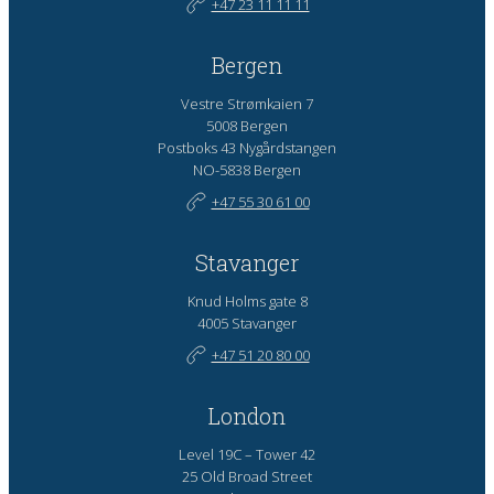
+47 23 11 11 11
Bergen
Vestre Strømkaien 7
5008 Bergen
Postboks 43 Nygårdstangen
NO-5838 Bergen
+47 55 30 61 00
Stavanger
Knud Holms gate 8
4005 Stavanger
+47 51 20 80 00
London
Level 19C – Tower 42
25 Old Broad Street