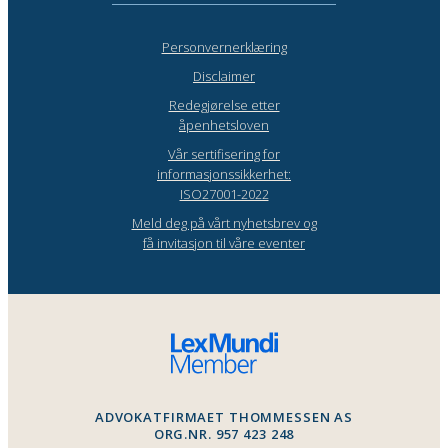
Personvernerklæring
Disclaimer
Redegjørelse etter
åpenhetsloven
Vår sertifisering for
informasjonssikkerhet:
ISO27001-2022
Meld deg på vårt nyhetsbrev og
få invitasjon til våre eventer
ADVOKATFIRMAET THOMMESSEN AS
ORG.NR. 957 423 248