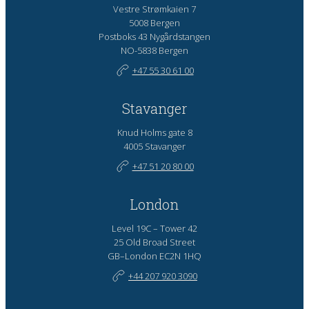
Vestre Strømkaien 7
5008 Bergen
Postboks 43 Nygårdstangen
NO-5838 Bergen
+47 55 30 61 00
Stavanger
Knud Holms gate 8
4005 Stavanger
+47 51 20 80 00
London
Level 19C – Tower 42
25 Old Broad Street
GB–London EC2N 1HQ
+44 207 920 3090