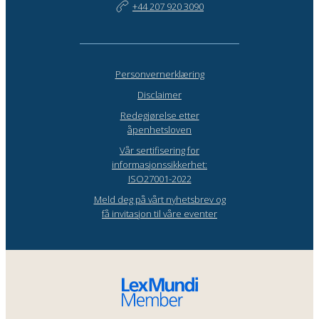
+44 207 920 3090
Personvernerklæring
Disclaimer
Redegjørelse etter
åpenhetsloven
Vår sertifisering for
informasjonssikkerhet:
ISO27001-2022
Meld deg på vårt nyhetsbrev og
få invitasjon til våre eventer