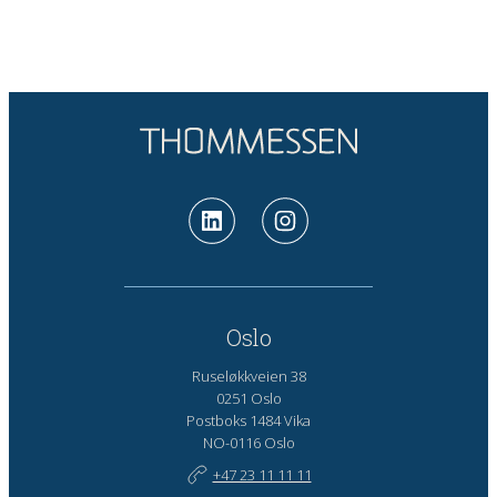
Oslo
Ruseløkkveien 38
0251 Oslo
Postboks 1484 Vika
NO-0116 Oslo
+47 23 11 11 11