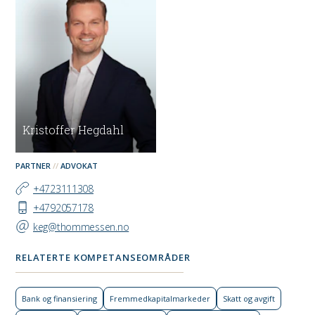
Kristoffer Hegdahl
PARTNER
ADVOKAT
+4723111308
+4792057178
keg@thommessen.no
RELATERTE KOMPETANSEOMRÅDER
Bank og finansiering
Fremmed­kapital­markeder
Skatt og avgift