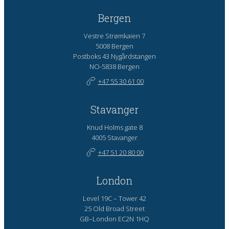
Bergen
Vestre Strømkaien 7
5008 Bergen
Postboks 43 Nygårdstangen
NO-5838 Bergen
+47 55 30 61 00
Stavanger
Knud Holms gate 8
4005 Stavanger
+47 51 20 80 00
London
Level 19C – Tower 42
25 Old Broad Street
GB–London EC2N 1HQ