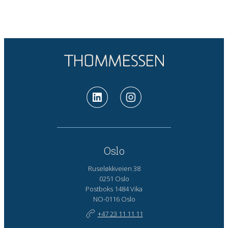
Oslo
Ruseløkkveien 38
0251 Oslo
Postboks 1484 Vika
NO-0116 Oslo
+47 23 11 11 11