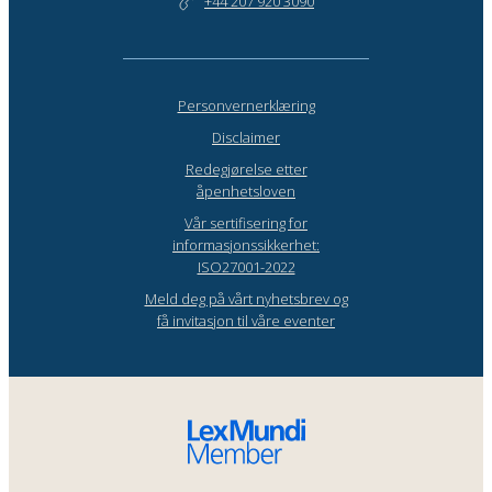
+44 207 920 3090
Personvernerklæring
Disclaimer
Redegjørelse etter
åpenhetsloven
Vår sertifisering for
informasjonssikkerhet:
ISO27001-2022
Meld deg på vårt nyhetsbrev og
få invitasjon til våre eventer