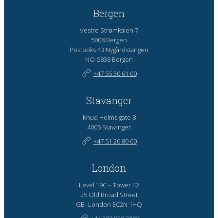
Bergen
Vestre Strømkaien 7
5008 Bergen
Postboks 43 Nygårdstangen
NO-5838 Bergen
+47 55 30 61 00
Stavanger
Knud Holms gate 8
4005 Stavanger
+47 51 20 80 00
London
Level 19C – Tower 42
25 Old Broad Street
GB–London EC2N 1HQ