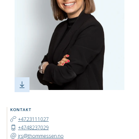
KONTAKT
+4723111027
+4748237029
jrs@thommessen.no